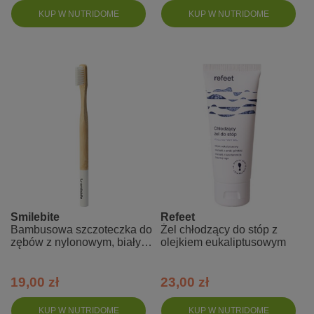
KUP W NUTRIDOME
KUP W NUTRIDOME
Smilebite
Refeet
Bambusowa szczoteczka do
Żel chłodzący do stóp z
zębów z nylonowym, białym
olejkiem eukaliptusowym
włosiem odpowiednia dla
wegan
19,00 zł
23,00 zł
KUP W NUTRIDOME
KUP W NUTRIDOME