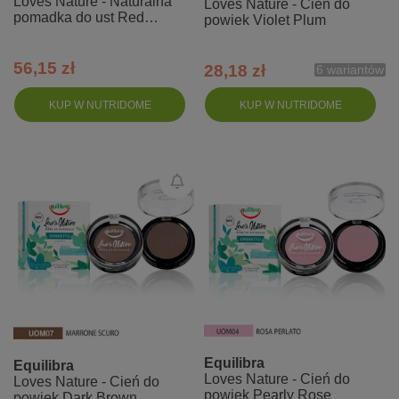
Loves Nature - Naturalna
Loves Nature - Cień do
pomadka do ust Red
powiek Violet Plum
Marsala
56,15 zł
28,18 zł
6 wariantów
KUP W NUTRIDOME
KUP W NUTRIDOME
Equilibra
Equilibra
Loves Nature - Cień do
Loves Nature - Cień do
powiek Pearly Rose
powiek Dark Brown