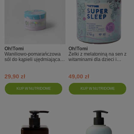
Oh!Tomi
Oh!Tomi
Waniliowo-pomarańczowa
Żelki z melatoniną na sen z
sól do kąpieli ujędrniająca i
witaminami dla dzieci i
wygładzająca skórę
dorosłych wiśniowe
Supersleep
29,90 zł
49,00 zł
KUP W NUTRIDOME
KUP W NUTRIDOME