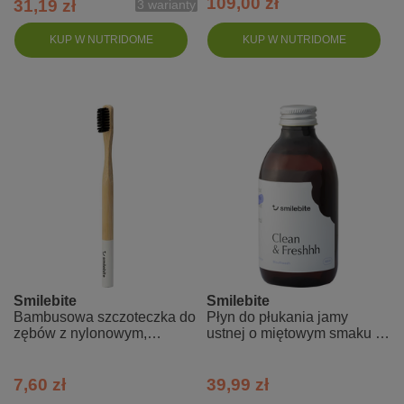
109,00 zł
31,19 zł
3 warianty
KUP W NUTRIDOME
KUP W NUTRIDOME
Smilebite
Smilebite
Bambusowa szczoteczka do
Płyn do płukania jamy
zębów z nylonowym,
ustnej o miętowym smaku i
czarnym włosiem
przeciwpróchniczym
odpowiednia dla wegan
działaniu
7,60 zł
39,99 zł