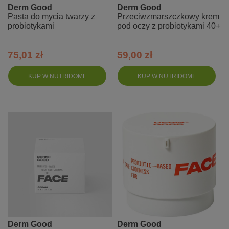
Derm Good
Derm Good
Pasta do mycia twarzy z
Przeciwzmarszczkowy krem
probiotykami
pod oczy z probiotykami 40+
75,01 zł
59,00 zł
KUP W NUTRIDOME
KUP W NUTRIDOME
Derm Good
Derm Good