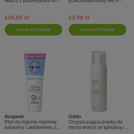
twarzy z probiotykami do
przeciwłupieżowy MEN
skóry 40+
POWER dla mężczyzn
149,00 zł
22,99 zł
KUP W NUTRIDOME
KUP W NUTRIDOME
4organic
Uddo
Płyn do higieny intymnej
Oczyszczająca pianka do
naturalny Laktobinowy z
mycia twarzy ze spiruliną i
aloesem w tubie
olejem tsubaki