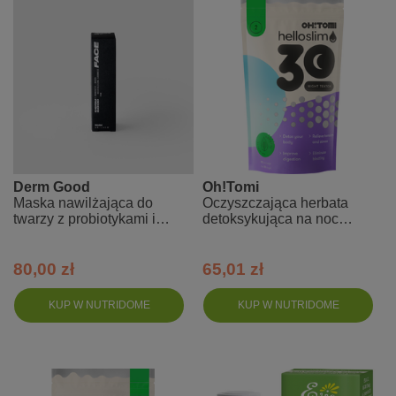
Derm Good
Oh!Tomi
Maska nawilżająca do
Oczyszczająca herbata
twarzy z probiotykami i
detoksykująca na noc
olejem z awokado dla osób
pomagająca zasnąć Hello
40+
Slim
80,00 zł
65,01 zł
KUP W NUTRIDOME
KUP W NUTRIDOME