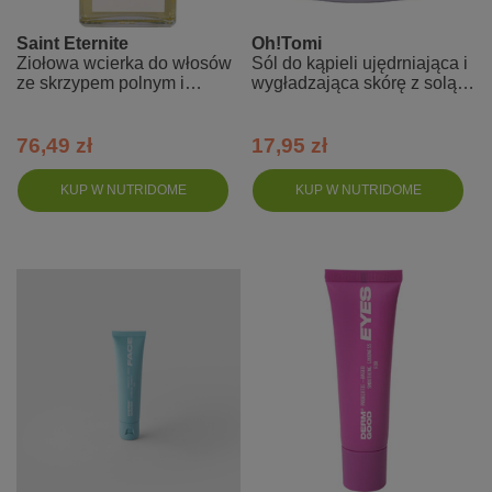
Saint Eternite
Oh!Tomi
Ziołowa wcierka do włosów
Sól do kąpieli ujędrniająca i
ze skrzypem polnym i
wygładzająca skórę z solą
pokrzywą
morską o zapachy tęczy
76,49 zł
17,95 zł
KUP W NUTRIDOME
KUP W NUTRIDOME