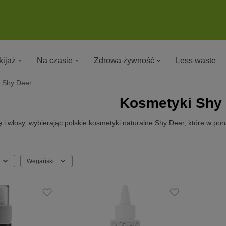
ijaż
Na czasie
Zdrowa żywność
Less waste
Shy Deer
Kosmetyki Shy
 i włosy, wybierając polskie kosmetyki naturalne Shy Deer, które w pon
Wegański