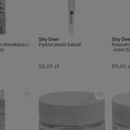
Shy Deer
Shy Dee
o demakijażu i
Pędzel płaski kabuki
Naturaln
zy
- kolor 0
52,00 zł
89,00 z