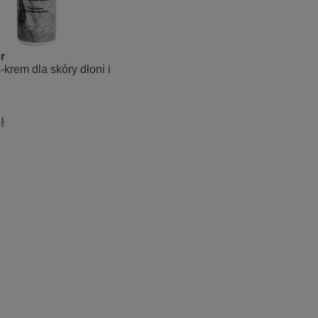
r
krem dla skóry dłoni i
i
ł