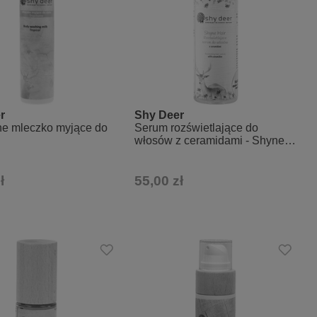
r
Shy Deer
ne mleczko myjące do
Serum rozświetlające do
włosów z ceramidami - Shyne
Hair
ł
55,00 zł