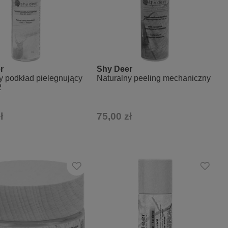
r
Shy Deer
y podkład pielegnujący
Naturalny peeling mechaniczny
2
ł
75,00 zł