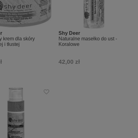
r
Shy Deer
y krem dla skóry
Naturalne masełko do ust -
 i tłustej
Koralowe
ł
42,00 zł