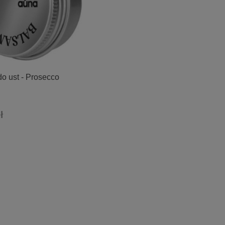
o ust - Prosecco
ł