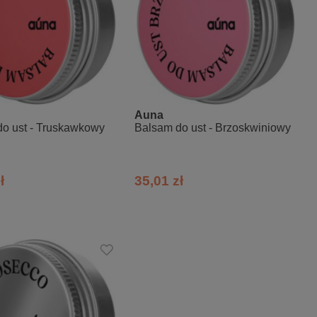
Auna
o ust - Truskawkowy
Balsam do ust - Brzoskwiniowy
ł
35,01 zł