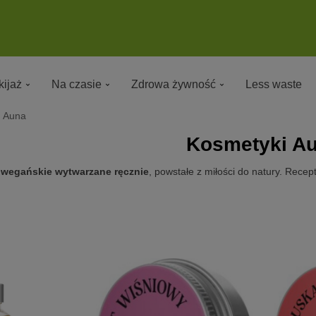
ijaż
Na czasie
Zdrowa żywność
Less waste
Auna
Kosmetyki A
 wegańskie wytwarzane ręcznie
, powstałe z miłości do natury. Rece