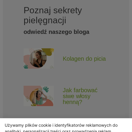
Poznaj sekrety
pielęgnacji
odwiedź naszego bloga
Kolagen do picia
Jak farbować
siwe włosy
henną?
Używamy plików cookie i identyfikatorów reklamowych do
analityki, personalizacji treści oraz prowadzenia reklam