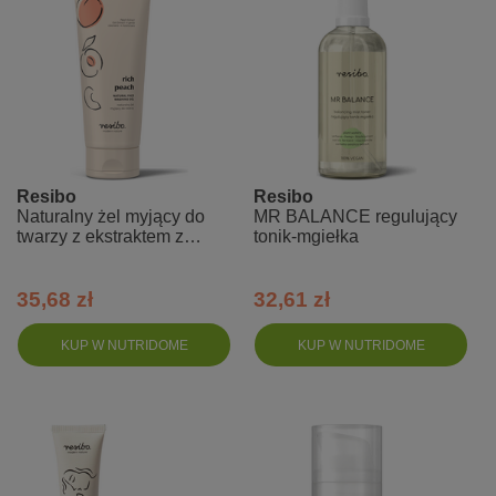
Resibo
Resibo
Naturalny żel myjący do
MR BALANCE regulujący
twarzy z ekstraktem z
tonik-mgiełka
brzoskwini Rich Peach
35,68 zł
32,61 zł
KUP W NUTRIDOME
KUP W NUTRIDOME