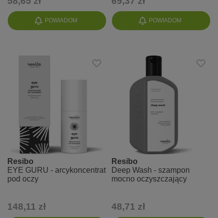
58,65 zł
69,37 zł
POWIADOM
POWIADOM
Resibo
Resibo
EYE GURU - arcykoncentrat
Deep Wash - szampon
pod oczy
mocno oczyszczający
148,11 zł
48,71 zł