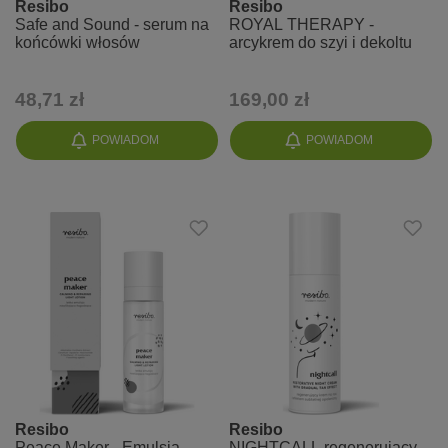
Resibo
Resibo
Safe and Sound - serum na
ROYAL THERAPY -
końcówki włosów
arcykrem do szyi i dekoltu
48,71 zł
169,00 zł
POWIADOM
POWIADOM
Resibo
Resibo
Peace Maker - Emulsja
NIGHTCALL regenerujący