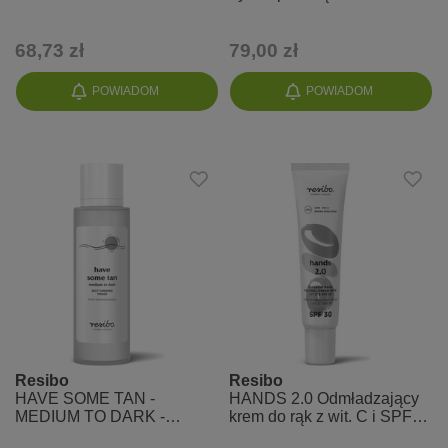
Barrier
68,73 zł
79,00 zł
POWIADOM
POWIADOM
Resibo
Resibo
HAVE SOME TAN -
HANDS 2.0 Odmładzający
MEDIUM TO DARK -
krem do rąk z wit. C i SPF
Naturalny tonik
30