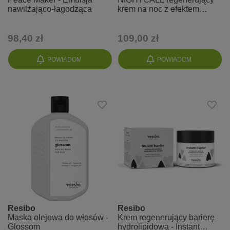
nawilżająco-łagodząca
krem na noc z efektem
subtelnej opalenizny
98,40 zł
109,00 zł
POWIADOM
POWIADOM
Resibo
Resibo
Maska olejowa do włosów -
Krem regenerujący barierę
Glossom
hydrolipidową - Instant