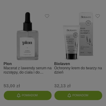
Plon
Biolaven
Macerat z lawendy serum na
Ochronny krem do twarzy na
rozstępy, do ciała i do
dzień
włosów
53,00 zł
32,13 zł
POWIADOM
POWIADOM