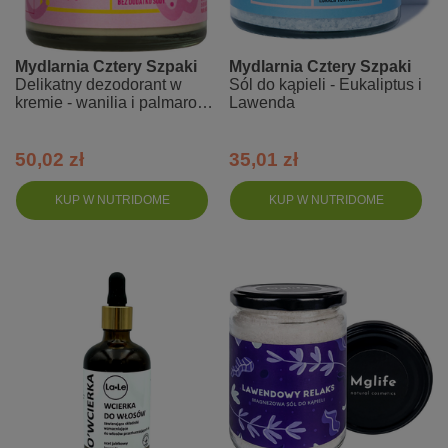
Mydlarnia Cztery Szpaki
Mydlarnia Cztery Szpaki
Delikatny dezodorant w
Sól do kąpieli - Eukaliptus i
kremie - wanilia i palmaroza
Lawenda
bez dodatku sody
50,02 zł
35,01 zł
KUP W NUTRIDOME
KUP W NUTRIDOME