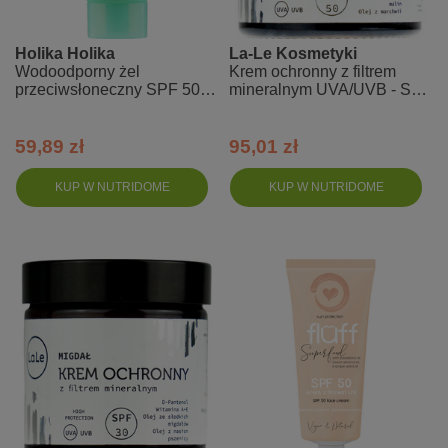
Holika Holika
La-Le Kosmetyki
Wodoodporny żel
Krem ochronny z filtrem
przeciwsłoneczny SPF 50 -
mineralnym UVA/UVB - SPF
Aloe Waterproof Sun Gel
50 - róża-malina
59,89 zł
95,01 zł
KUP W NUTRIDOME
KUP W NUTRIDOME