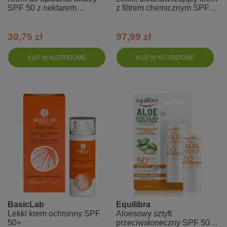
SPF 50 z nektarem
z filtrem chemicznym SPF
komórkowym - Hello
50+ PA+++
Summer
30,75 zł
97,99 zł
KUP W NUTRIDOME
KUP W NUTRIDOME
BasicLab
Equilibra
Lekki krem ochronny SPF
Aloesowy sztyft
50+
przeciwsłoneczny SPF 50+