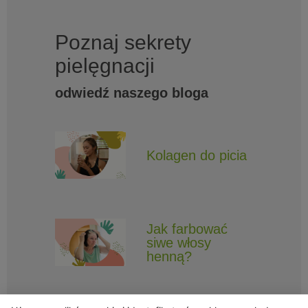
Poznaj sekrety
pielęgnacji
odwiedź naszego bloga
Kolagen do picia
Jak farbować
siwe włosy
henną?