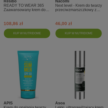
Resibo
Nacomi
READY TO WEAR 365
Next level - Krem do twarzy
Zaawansowany krem do
przeciwzmarszczkowy z
twarzy SPF 50
filtrem SPF 50 PA++++ -
Holiday
108,86 zł
46,00 zł
KUP W NUTRIDOME
KUP W NUTRIDOME
APIS
Asoa
Krem do opalania twarzy
Lekki, ultranawilżający krem