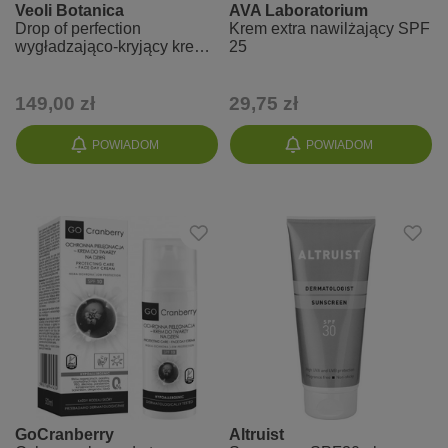
Veoli Botanica
AVA Laboratorium
Drop of perfection
Krem extra nawilżający SPF
wygładzająco-kryjący krem
25
BB - odcień IVORY (1.5 N)
149,00 zł
29,75 zł
POWIADOM
POWIADOM
GoCranberry
Altruist