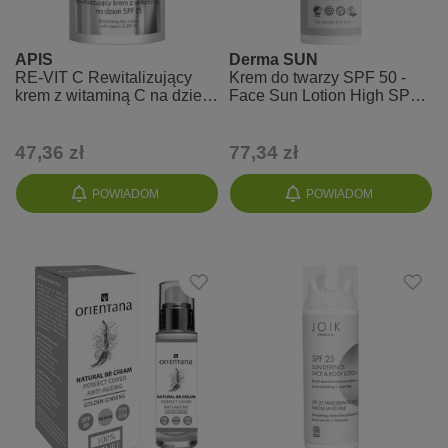
APIS
Derma SUN
RE-VIT C Rewitalizujący
Krem do twarzy SPF 50 -
krem z witaminą C na dzien
Face Sun Lotion High SPF
SPF 15
ANTI-AGE
47,36 zł
77,34 zł
POWIADOM
POWIADOM