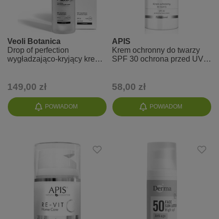
Veoli Botanica
APIS
Drop of perfection
Krem ochronny do twarzy
wygładzająco-kryjący krem
SPF 30 ochrona przed UVA
BB - odcień FAIR (1.0 N)
i UVB HOME TERAPIS
149,00 zł
58,00 zł
POWIADOM
POWIADOM