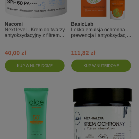
Nacomi
BasicLab
Next level - Krem do twarzy
Lekka emulsja ochronna -
antyoksydacyjny z filtrem
prewencja i antyoksydacja -
SPF 50 PA++++ - City
SPF50+
40,00 zł
111,82 zł
KUP W NUTRIDOME
KUP W NUTRIDOME