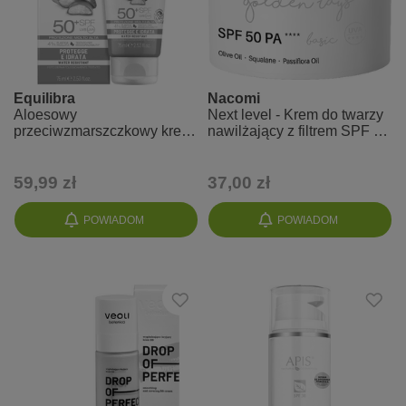
Equilibra
Nacomi
Aloesowy
Next level - Krem do twarzy
przeciwzmarszczkowy krem
nawilżający z filtrem SPF 50
przeciwsłoneczny SPF 50+
PA++++ - Basic
UVA, UVB
59,99 zł
37,00 zł
POWIADOM
POWIADOM