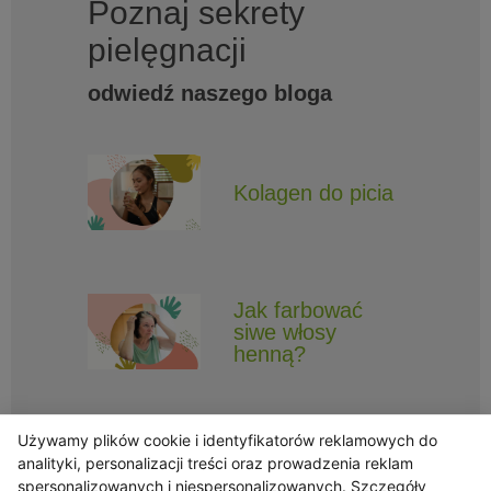
Poznaj sekrety
pielęgnacji
odwiedź naszego bloga
Kolagen do picia
Jak farbować
siwe włosy
henną?
Używamy plików cookie i identyfikatorów reklamowych do
analityki, personalizacji treści oraz prowadzenia reklam
spersonalizowanych i niespersonalizowanych. Szczegóły