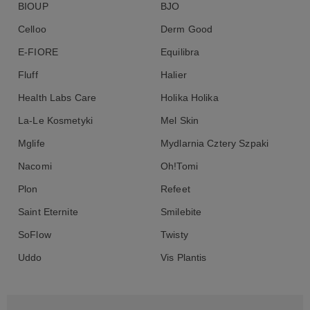
BIOUP
BJO
Celloo
Derm Good
E-FIORE
Equilibra
Fluff
Halier
Health Labs Care
Holika Holika
La-Le Kosmetyki
Mel Skin
Mglife
Mydlarnia Cztery Szpaki
Nacomi
Oh!Tomi
Plon
Refeet
Saint Eternite
Smilebite
SoFlow
Twisty
Uddo
Vis Plantis