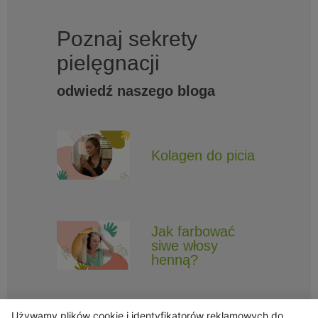
Poznaj sekrety
pielęgnacji
odwiedź naszego bloga
Kolagen do picia
Jak farbować
siwe włosy
henną?
Używamy plików cookie i identyfikatorów reklamowych do