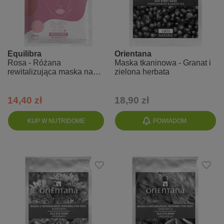
Equilibra
Orientana
Rosa - Różana
Maska tkaninowa - Granat i
rewitalizująca maska na
zielona herbata
twarz z kwasem
hialuronowym
14,40 zł
18,90 zł
KUP W NUTRIDOME
POWIADOM