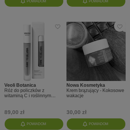
POWIADOM
POWIADOM
Veoli Botanica
Nowa Kosmetyka
Róż do policzków z
Krem brązujący - Kokosowe
witaminą C i roślinnym
wakacje
kolagenem TIME TO
BLUSH
89,00 zł
30,00 zł
POWIADOM
POWIADOM