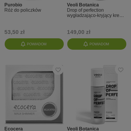
Purobio
Veoli Botanica
Róż do policzków
Drop of perfection
wygładzająco-kryjący krem
BB - odcień FAIR (1.0 N)
53,50 zł
149,00 zł
POWIADOM
POWIADOM
Ecocera
Veoli Botanica