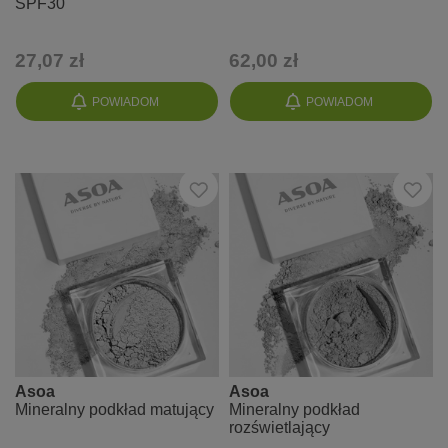
SPF30
27,07 zł
62,00 zł
POWIADOM
POWIADOM
Asoa
Asoa
Mineralny podkład matujący
Mineralny podkład
rozświetlający