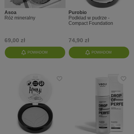
Asoa
Purobio
Róż mineralny
Podkład w pudrze -
Compact Foundation
69,00 zł
74,90 zł
POWIADOM
POWIADOM