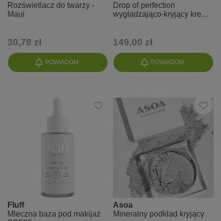
Rozświetlacz do twarzy -
Drop of perfection
Maui
wygładzająco-kryjący krem
BB - odcień IVORY (1.5 N)
30,78 zł
149,00 zł
POWIADOM
POWIADOM
Fluff
Asoa
Mleczna baza pod makijaż
Mineralny podkład kryjący