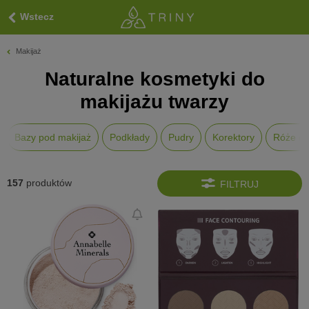
Wstecz
Makijaż
Naturalne kosmetyki do
makijażu twarzy
Bazy pod makijaż
Podkłady
Pudry
Korektory
Róże do
157
produktów
FILTRUJ