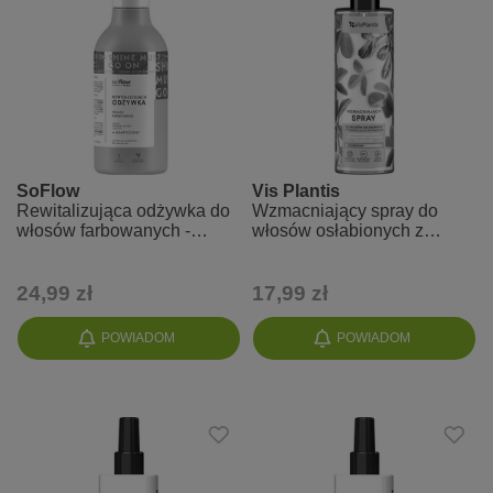
SoFlow
Vis Plantis
Rewitalizująca odżywka do
Wzmacniający spray do
włosów farbowanych -
włosów osłabionych z
śliwka, jeżyna so!flow
tendencją do wypadania z
kozieradką
24,99 zł
17,99 zł
POWIADOM
POWIADOM