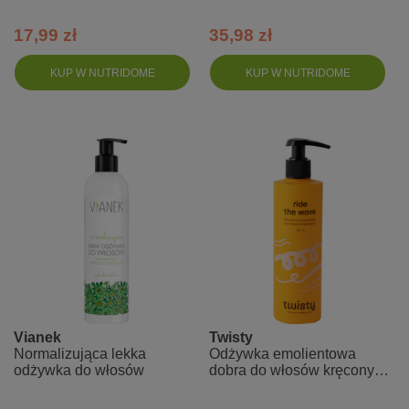
skrzyp + czarna rzepa
17,99 zł
35,98 zł
KUP W NUTRIDOME
KUP W NUTRIDOME
Vianek
Twisty
Normalizująca lekka
Odżywka emolientowa
odżywka do włosów
dobra do włosów kręconych
róża i olej konopny