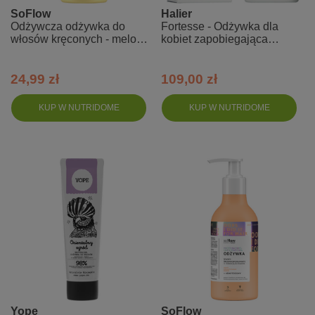
SoFlow
Halier
Odżywcza odżywka do
Fortesse - Odżywka dla
włosów kręconych - melon,
kobiet zapobiegająca
aloes so!flow
wypadaniu włosów
24,99 zł
109,00 zł
KUP W NUTRIDOME
KUP W NUTRIDOME
Yope
SoFlow