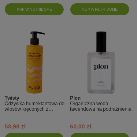
KUP W NUTRIDOME
KUP W NUTRIDOME
Twisty
Plon
Odżywka humektantowa do
Organiczna woda
włosów kręconych z
lawendowa na podrażnienia
aloesem, kwasem
mlekowym, pantenolem
Twisty
53,98 zł
60,00 zł