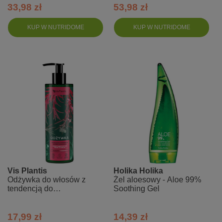
33,98 zł
53,98 zł
KUP W NUTRIDOME
KUP W NUTRIDOME
Vis Plantis
Holika Holika
Odżywka do włosów z
Żel aloesowy - Aloe 99%
tendencją do
Soothing Gel
przetłuszczania się -
rozmaryn + ostropest +
melisa
17,99 zł
14,39 zł