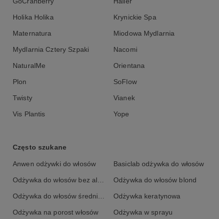
GoCranberry
Halier
Holika Holika
Krynickie Spa
Maternatura
Miodowa Mydlarnia
Mydlarnia Cztery Szpaki
Nacomi
NaturalMe
Orientana
Plon
SoFlow
Twisty
Vianek
Vis Plantis
Yope
Często szukane
Anwen odżywki do włosów
Basiclab odżywka do włosów
Odżywka do włosów bez alkoholu
Odżywka do włosów blond
Odżywka do włosów średnioporowatych
Odżywka keratynowa
Odżywka na porost włosów
Odżywka w sprayu