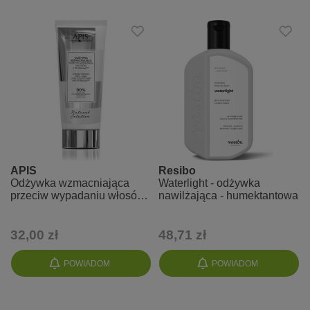
APIS
Resibo
Odżywka wzmacniająca
Waterlight - odżywka
przeciw wypadaniu włosów
nawilżająca - humektantowa
z 3% BAICAPIL
32,00 zł
48,71 zł
POWIADOM
POWIADOM