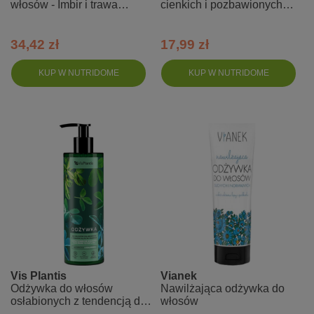
włosów - Imbir i trawa
cienkich i pozbawionych
cytrynowa
objętości - czarnuszka +
bawełna + len
34,42 zł
17,99 zł
KUP W NUTRIDOME
KUP W NUTRIDOME
Vis Plantis
Vianek
Odżywka do włosów
Nawilżająca odżywka do
osłabionych z tendencją do
włosów
wypadania - kozieradka +