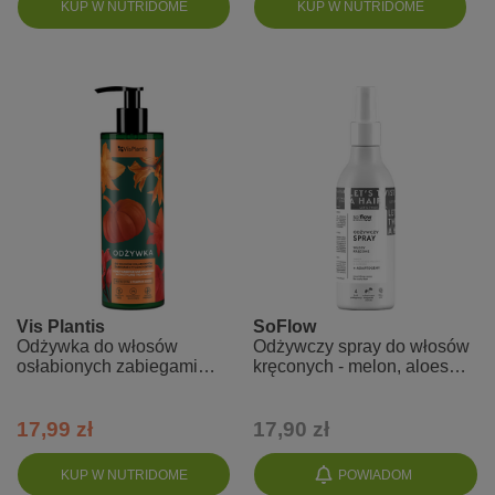
KUP W NUTRIDOME
KUP W NUTRIDOME
Vis Plantis
SoFlow
Odżywka do włosów
Odżywczy spray do włosów
osłabionych zabiegami
kręconych - melon, aloes
stylizacyjnymi - olej z pestek
so!flow
dyni + pszenica + owies
17,99 zł
17,90 zł
KUP W NUTRIDOME
POWIADOM