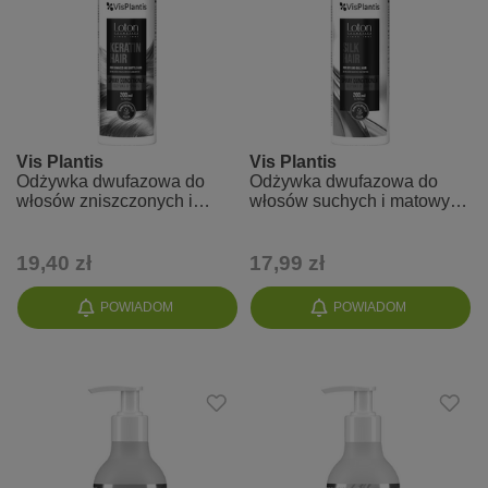
Vis Plantis
Vis Plantis
Odżywka dwufazowa do
Odżywka dwufazowa do
włosów zniszczonych i
włosów suchych i matowych
łamliwych z keratyną - Loton
z jedwabiem - Loton
19,40 zł
17,99 zł
POWIADOM
POWIADOM