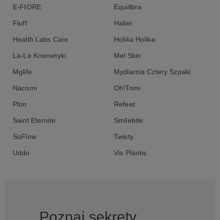
E-FIORE
Equilibra
Fluff
Halier
Health Labs Care
Holika Holika
La-Le Kosmetyki
Mel Skin
Mglife
Mydlarnia Cztery Szpaki
Nacomi
Oh!Tomi
Plon
Refeet
Saint Eternite
Smilebite
SoFlow
Twisty
Uddo
Vis Plantis
Poznaj sekrety