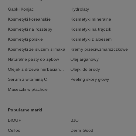
Gąbki Konjac
Hydrolaty
Kosmetyki koreańskie
Kosmetyki mineralne
Kosmetyki na rozstępy
Kosmetyki na trądzik
Kosmetyki polskie
Kosmetyki z aloesem
Kosmetyki ze śluzem ślimaka
Kremy przeciwzmarszczkowe
Naturalne pasty do zębów
Olej arganowy
Olejek z drzewa herbacianego
Olejki do brody
Serum z witaminą C
Peeling skóry głowy
Maseczki w płachcie
Popularne marki
BIOUP
BJO
Celloo
Derm Good