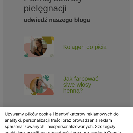
pielęgnacji
odwiedź naszego bloga
Kolagen do picia
Jak farbować
siwe włosy
henną?
Używamy plików cookie i identyfikatorów reklamowych do
analityki, personalizacji treści oraz prowadzenia reklam
spersonalizowanych i niespersonalizowanych. Szczegóły
znajdziesz w
polityce prywatności
oraz w
zasadach Google
Obserwuj Triny, by nie ominęły Cię najlepsze promocje i informacje