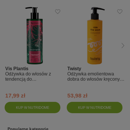
Alcohol, Dehydroacetic Acid.
Vis Plantis
Twisty
Odżywka do włosów z
Odżywka emolientowa
tendencją do
dobra do włosów kręconych
przetłuszczania się -
róża i olej konopny
rozmaryn + ostropest +
melisa
17,99 zł
53,98 zł
KUP W NUTRIDOME
KUP W NUTRIDOME
Popularne kategorie