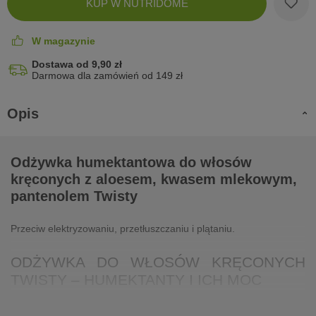
KUP W NUTRIDOME
koszyk
W magazynie
Dostawa od 9,90 zł
Darmowa dla zamówień od 149 zł
Opis
Odżywka humektantowa do włosów
kręconych z aloesem, kwasem mlekowym,
pantenolem Twisty
Przeciw elektryzowaniu, przetłuszczaniu i plątaniu.
ODŻYWKA DO WŁOSÓW KRĘCONYCH
TWISTY – HUMEKTANTY I ICH MOC
Odżywka humektantowa do włosów kręconych Wave Me to the