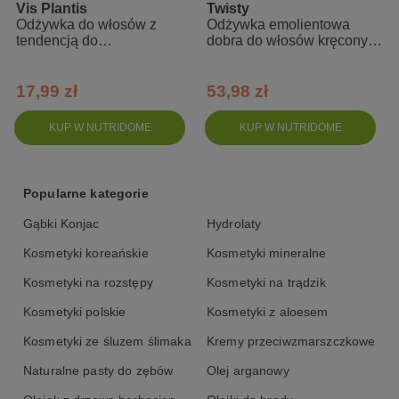
spłukać. W zależności od potrzeb odżywkę humektantową należy
Vis Plantis
Twisty
stosować zamiennie z proteinową i emolientową.
Odżywka do włosów z
Odżywka emolientowa
tendencją do
dobra do włosów kręconych
przetłuszczania się -
róża i olej konopny
rozmaryn + ostropest +
melisa
17,99 zł
53,98 zł
KUP W NUTRIDOME
KUP W NUTRIDOME
Popularne kategorie
Gąbki Konjac
Hydrolaty
Kosmetyki koreańskie
Kosmetyki mineralne
Kosmetyki na rozstępy
Kosmetyki na trądzik
Kosmetyki polskie
Kosmetyki z aloesem
Kosmetyki ze śluzem ślimaka
Kremy przeciwzmarszczkowe
Naturalne pasty do zębów
Olej arganowy