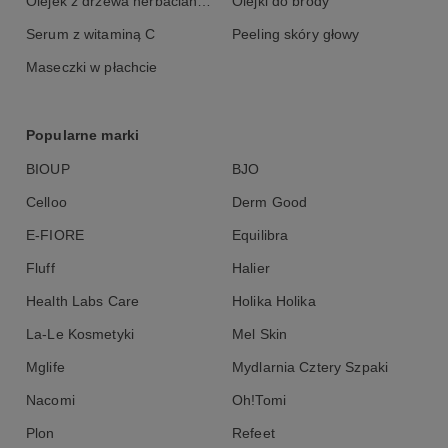
Olejek z drzewa herbacianego
Olejki do brody
Serum z witaminą C
Peeling skóry głowy
Maseczki w płachcie
Popularne marki
BIOUP
BJO
Celloo
Derm Good
E-FIORE
Equilibra
Fluff
Halier
Health Labs Care
Holika Holika
La-Le Kosmetyki
Mel Skin
Mglife
Mydlarnia Cztery Szpaki
Nacomi
Oh!Tomi
Plon
Refeet