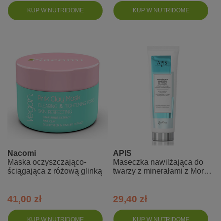
KUP W NUTRIDOME
KUP W NUTRIDOME
Nacomi
APIS
Maska oczyszczająco-
Maseczka nawilżająca do
ściągająca z różową glinką
twarzy z minerałami z Morza
Martwego i kwasem
hialuronowym
41,00 zł
29,40 zł
KUP W NUTRIDOME
KUP W NUTRIDOME