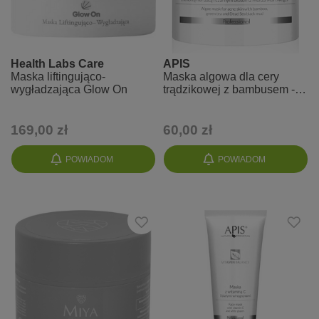
Health Labs Care
APIS
Maska liftingująco-
Maska algowa dla cery
wygładzająca Glow On
trądzikowej z bambusem -
Acne-stop
169,00 zł
60,00 zł
POWIADOM
POWIADOM