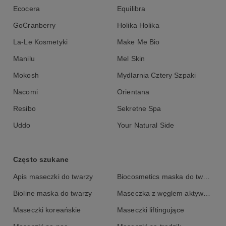
Ecocera
Equilibra
GoCranberry
Holika Holika
La-Le Kosmetyki
Make Me Bio
Manilu
Mel Skin
Mokosh
Mydlarnia Cztery Szpaki
Nacomi
Orientana
Resibo
Sekretne Spa
Uddo
Your Natural Side
Często szukane
Apis maseczki do twarzy
Biocosmetics maska do twarzy
Bioline maska do twarzy
Maseczka z węglem aktywnym
Maseczki koreańskie
Maseczki liftingujące