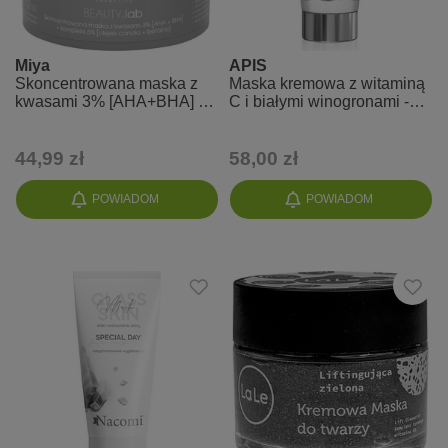
Miya
APIS
Skoncentrowana maska z
Maska kremowa z witaminą
kwasami 3% [AHA+BHA] +
C i białymi winogronami -
kompleks łagodzący 6%
Vitamin Balance
44,99 zł
58,00 zł
POWIADOM
POWIADOM