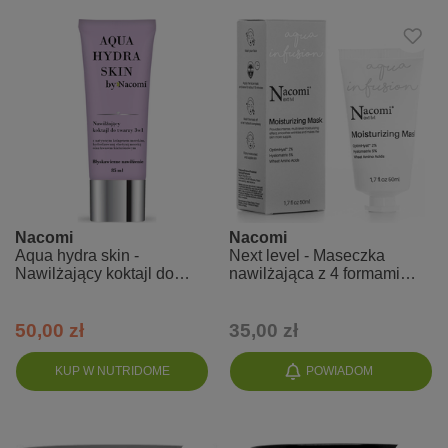
Nacomi
Nacomi
Aqua hydra skin -
Next level - Maseczka
Nawilżający koktajl do
nawilżająca z 4 formami
twarzy 3w1
kwasu hialuronowego
50,00 zł
35,00 zł
KUP W NUTRIDOME
POWIADOM