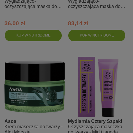
Wygładzająco-
Wygładzająco-
oczyszczająca maska do
oczyszczająca maska do
twarzy - Figa z węglem -
twarzy - Figa z węglem
mini
36,00 zł
83,14 zł
KUP W NUTRIDOME
KUP W NUTRIDOME
Asoa
Mydlarnia Cztery Szpaki
Krem-maseczka do twarzy -
Oczyszczająca maseczka
Algi Morskie
do twarzy - Mirt i jagoda