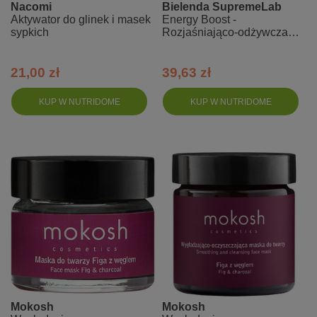
Nacomi
Bielenda SupremeLab
Aktywator do glinek i masek
Energy Boost -
sypkich
Rozjaśniająco-odżywcza
maseczka ze stabilną
witaminą C
21,00 zł
39,63 zł
KUP W NUTRIDOME
KUP W NUTRIDOME
Mokosh
Mokosh