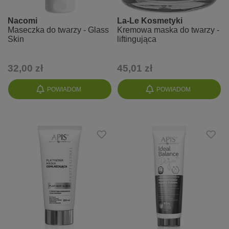
Nacomi
La-Le Kosmetyki
Maseczka do twarzy - Glass
Kremowa maska do twarzy -
Skin
liftingująca
32,00 zł
45,01 zł
POWIADOM
POWIADOM