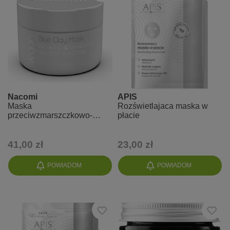
Nacomi
APIS
Maska
Rozświetlajaca maska w
przeciwzmarszczkowo-
płacie
dotleniająca z niebieską
glinką
41,00 zł
23,00 zł
POWIADOM
POWIADOM