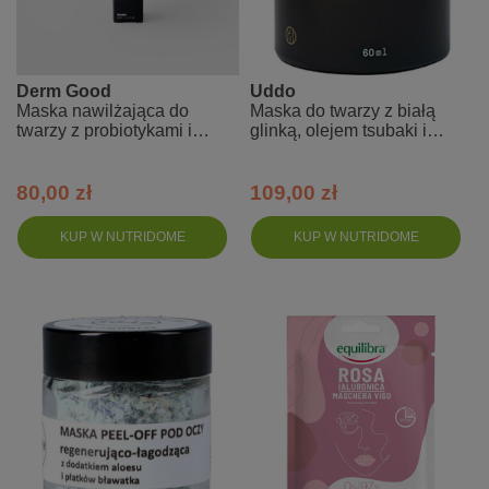
Derm Good
Uddo
Maska nawilżająca do
Maska do twarzy z białą
twarzy z probiotykami i
glinką, olejem tsubaki i
olejem z awokado dla osób
witaminą E
40+
80,00 zł
109,00 zł
KUP W NUTRIDOME
KUP W NUTRIDOME