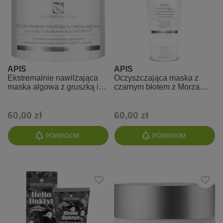
APIS
APIS
Ekstremalnie nawilżająca
Oczyszczająca maska z
maska algowa z gruszką i
czarnym błotem z Morza
rabarbarem - Hydro
Martwego i zieloną herbatą -
Evolution
Acne-stop
60,00 zł
60,00 zł
POWIADOM
POWIADOM