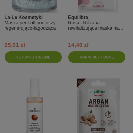
La-Le Kosmetyki
Equilibra
Maska peel-off pod oczy -
Rosa - Różana
regenerująco-łagodząca
rewitalizująca maska na
twarz z kwasem
hialuronowym
25,01 zł
14,40 zł
KUP W NUTRIDOME
KUP W NUTRIDOME