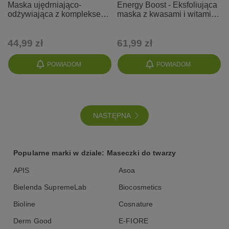
Maska ujędrniająco-
Energy Boost - Eksfoliująca
odżywiająca z kompleksem
maska z kwasami i witaminą
wygładzającym 8%
C
44,99 zł
61,99 zł
POWIADOM
POWIADOM
NASTĘPNA
Popularne marki w dziale: Maseczki do twarzy
APIS
Asoa
Bielenda SupremeLab
Biocosmetics
Bioline
Cosnature
Derm Good
E-FIORE