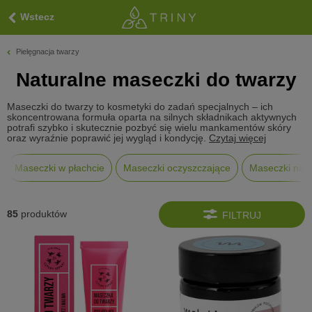
Wstecz
Pielęgnacja twarzy
Naturalne maseczki do twarzy
Maseczki do twarzy to kosmetyki do zadań specjalnych – ich
skoncentrowana formuła oparta na silnych składnikach aktywnych
potrafi szybko i skutecznie pozbyć się wielu mankamentów skóry
oraz wyraźnie poprawić jej wygląd i kondycję.
Czytaj więcej
Maseczki w płachcie
Maseczki oczyszczające
Maseczki nawi
85
produktów
FILTRUJ