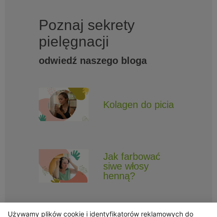
Poznaj sekrety
pielęgnacji
odwiedź naszego bloga
Kolagen do picia
Jak farbować
siwe włosy
henną?
Używamy plików cookie i identyfikatorów reklamowych do