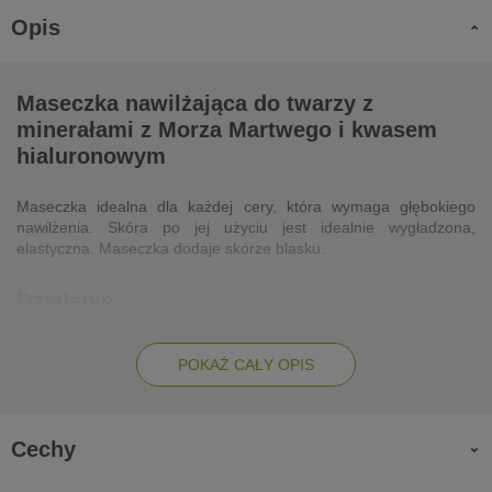
Opis
Maseczka nawilżająca do twarzy z
minerałami z Morza Martwego i kwasem
hialuronowym
Maseczka idealna dla każdej cery, która wymaga głębokiego
nawilżenia. Skóra po jej użyciu jest idealnie wygładzona,
elastyczna. Maseczka dodaje skórze blasku.
Działanie:
chroni przed nadmiernym odparowywaniem wody z naskórka
POKAŻ CAŁY OPIS
intensywnie nawilża skórę dzięki zawartości kwasu
hialuronowego
aloes działa kojąco i łagodząco
Cechy
proteiny jedwabiu zapewniają działanie ochronne