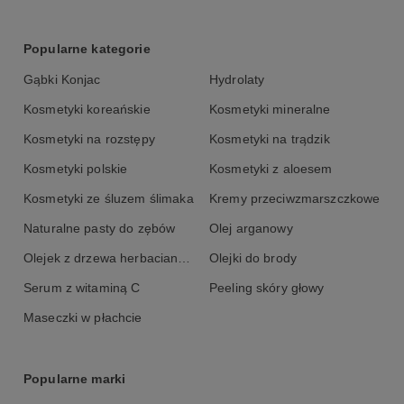
Hydroxyproline, Xanthan Gum, Palmitoyl Tetrapeptide, Mimose
Extract, Phenoxyethanol, Caprylyl Glycol, Argania Spinosa
Oil/Argania Spinosa Kernel Oil, Butyrospermum Parkii, PEG-8,
Popularne kategorie
Tocopherol, Ascorbyl Palmitate, Ascorbic Acid, Citric Acid, Parfum.
Gąbki Konjac
Hydrolaty
Kosmetyki koreańskie
Kosmetyki mineralne
Kosmetyki na rozstępy
Kosmetyki na trądzik
Kosmetyki polskie
Kosmetyki z aloesem
Kosmetyki ze śluzem ślimaka
Kremy przeciwzmarszczkowe
Naturalne pasty do zębów
Olej arganowy
Olejek z drzewa herbacianego
Olejki do brody
Serum z witaminą C
Peeling skóry głowy
Maseczki w płachcie
Popularne marki