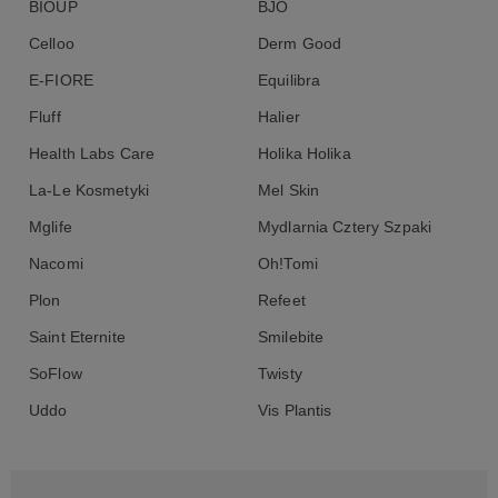
BIOUP
BJO
Celloo
Derm Good
E-FIORE
Equilibra
Fluff
Halier
Health Labs Care
Holika Holika
La-Le Kosmetyki
Mel Skin
Mglife
Mydlarnia Cztery Szpaki
Nacomi
Oh!Tomi
Plon
Refeet
Saint Eternite
Smilebite
SoFlow
Twisty
Uddo
Vis Plantis