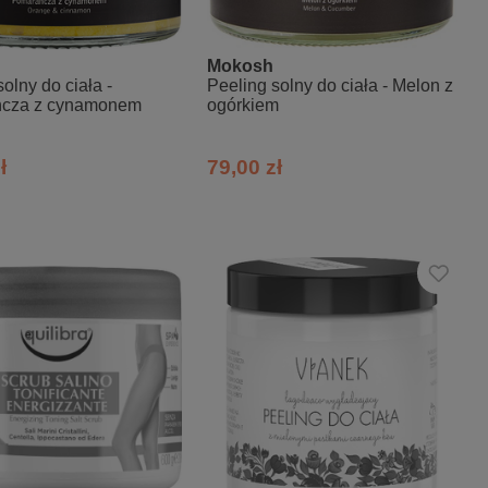
Mokosh
olny do ciała -
Peeling solny do ciała - Melon z
cza z cynamonem
ogórkiem
ł
79,00 zł