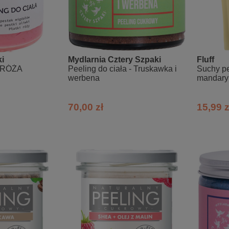
i
Mydlarnia Cztery Szpaki
Fluff
a RÓŻA
Peeling do ciała - Truskawka i
Suchy pe
werbena
mandary
70,00 zł
15,99 z