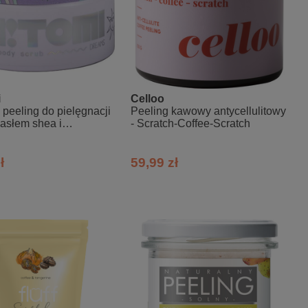
i
Celloo
peeling do pielęgnacji
Peeling kawowy antycellulitowy
masłem shea i
- Scratch-Coffee-Scratch
mi o zapachu słońca
ł
59,99 zł