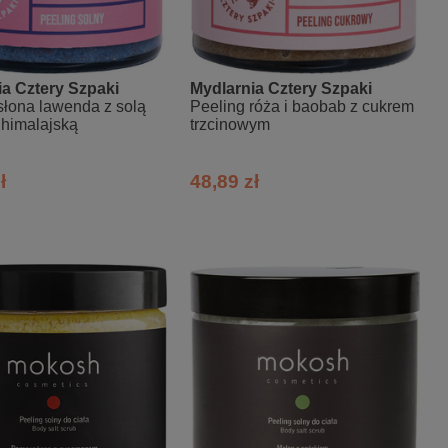
ia Cztery Szpaki
Mydlarnia Cztery Szpaki
słona lawenda z solą
Peeling róża i baobab z cukrem
 himalajską
trzcinowym
ł
48,89 zł