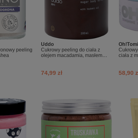
Uddo
Oh!Tom
ronowy peeling
Cukrowy peeling do ciała z
Cukrowy 
shea
olejem macadamia, masłem
ciała z 
shea i olejem z awokado
witamina
74,99 zł
58,90 z