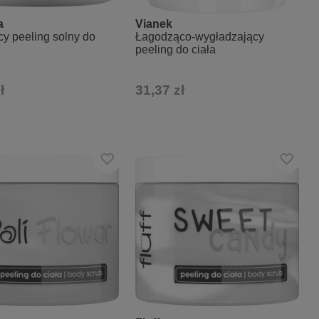
a
Vianek
cy peeling solny do
Łagodząco-wygładzający
peeling do ciała
ł
31,37 zł