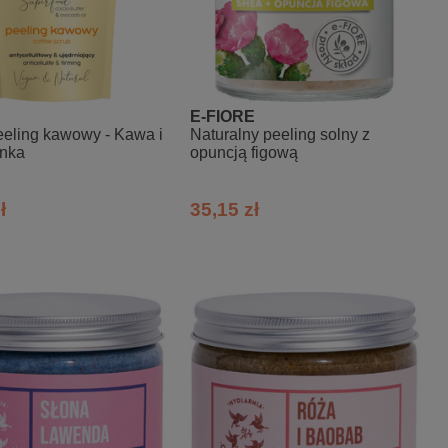
E-FIORE
eling kawowy - Kawa i
Naturalny peeling solny z
nka
opuncją figową
ł
35,15 zł