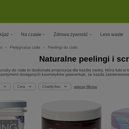
ijaż
Na czasie
Zdrowa żywność
Less waste
ki
Pielęgnacja ciała
Peelingi do ciała
Naturalne peelingi i sc
scruby do ciała to doskonała propozycja dla każdej osoby, która lubi w 
asortyment dostępnych kosmetyków gwarantuje, że każda zainteresowan
więcej filtrów
Cera
Cruelty free