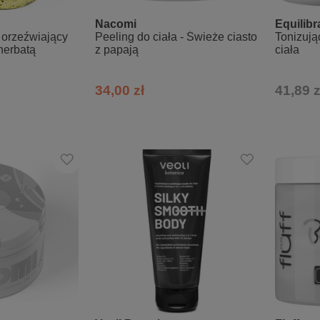
Nacomi
Equilibr
 orzeźwiający
Peeling do ciała - Świeże ciasto
Tonizują
herbatą
z papają
ciała
34,00 zł
41,89 z