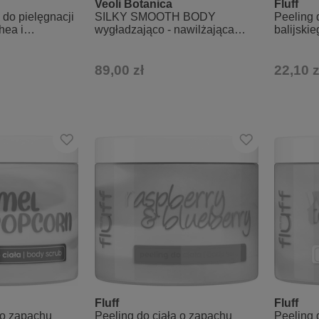
Veoli Botanica
Fluff
do pielęgnacji
SILKY SMOOTH BODY
Peeling 
hea i
wygładzająco - nawilżająca
balijski
pachu tęczy
maska do ciała w formie
peelingu 2w1
89,00 zł
22,10 z
Fluff
Fluff
 o zapachu
Peeling do ciała o zapachu
Peeling 