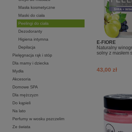
Masła kosmetyczne
Maski do ciała
Peelingi do ciała
Dezodoranty
Higiena intymna
E-FIORE
Depilacja
Naturalny winog
solny z masłem 
Pielęgnacja rąk i stóp
Dla mamy i dziecka
43,00 zł
Mydła
Akcesoria
Domowe SPA
Dla mężczyzn
Do kąpieli
Na lato
Perfumy w wosku pszczelim
Ze świata