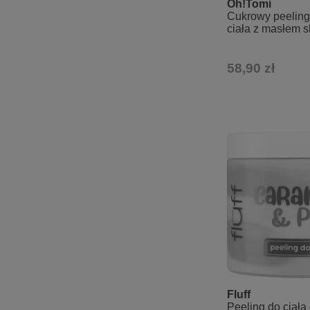
Oh!Tomi
Cukrowy peeling 
ciała z masłem s
witaminami o za
58,90 zł
Fluff
Peeling do ciała