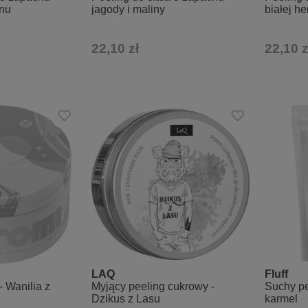
rnu
jagody i maliny
białej he
22,10 zł
22,10 z
LAQ
Fluff
- Wanilia z
Myjący peeling cukrowy -
Suchy pe
Dzikus z Lasu
karmel