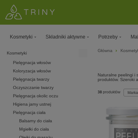
Kosmetyki
Składniki aktywne
Potrzeby
Mak
Główna
Kosmety
Kosmetyki
Pielęgnacja włosów
Koloryzacja włosów
Naturalne peelingi i 
Pielęgnacja twarzy
produktów. Szeroki 
Oczyszczanie twarzy
38
produktów
Marka
Pielęgnacja okolic oczu
Higiena jamy ustnej
Pielęgnacja ciała
Balsamy do ciała
Mgiełki do ciała
Olejki do masażu