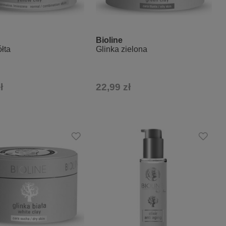
Bioline
ółta
Glinka zielona
ł
22,99 zł