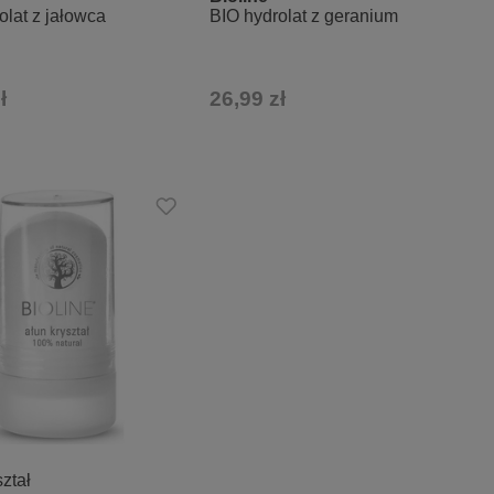
olat z jałowca
BIO hydrolat z geranium
ł
26,99 zł
ształ