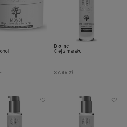
Bioline
onoi
Olej z marakui
ł
37,99 zł