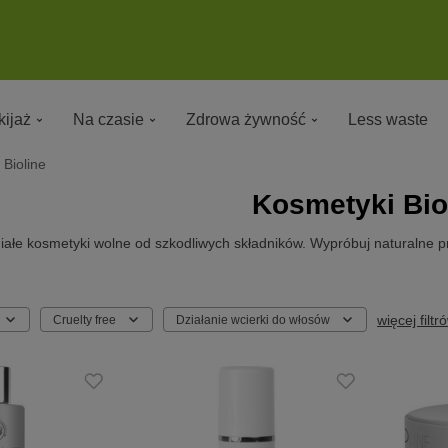
ijaż
Na czasie
Zdrowa żywność
Less waste
Bioline
Kosmetyki Bio
iałe kosmetyki wolne od szkodliwych składników. Wypróbuj naturalne pr
więcej filtr
Cruelty free
Działanie wcierki do włosów