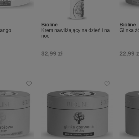
Bioline
Bioline
mango
Krem nawilżający na dzień i na
Glinka ż
noc
32,99 zł
22,99 z