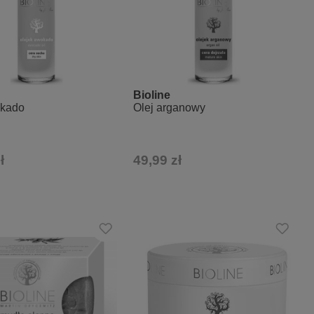
Bioline
okado
Olej arganowy
ł
49,99 zł