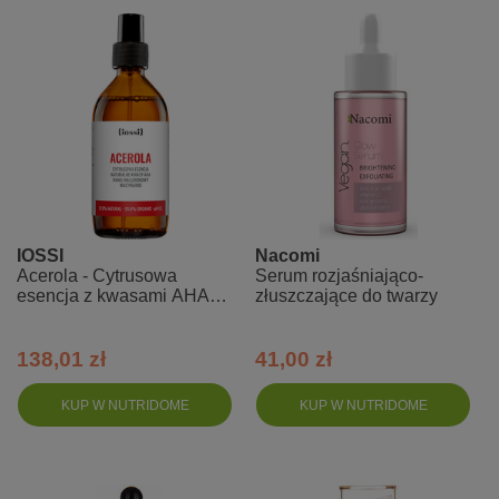
IOSSI
Nacomi
Acerola - Cytrusowa
Serum rozjaśniająco-
esencja z kwasami AHA
złuszczające do twarzy
kwasem hialuronowym i
niacynamidem - 200 ml
138,01 zł
41,00 zł
KUP W NUTRIDOME
KUP W NUTRIDOME