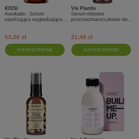
IOSSI
Vis Plantis
Awokado - Serum
Serum olejowe
nawilżająco wygładzające z
przeciwzmarszczkowe do
kwasem hialuronowym -
twarzy i ciała, olej różany
mini 10 ml
53,00 zł
21,49 zł
KUP W NUTRIDOME
KUP W NUTRIDOME