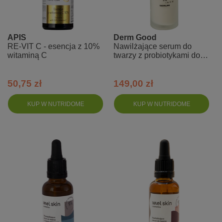
APIS
Derm Good
RE-VIT C - esencja z 10%
Nawilżające serum do
witaminą C
twarzy z probiotykami do
skóry 40+
50,75 zł
149,00 zł
KUP W NUTRIDOME
KUP W NUTRIDOME