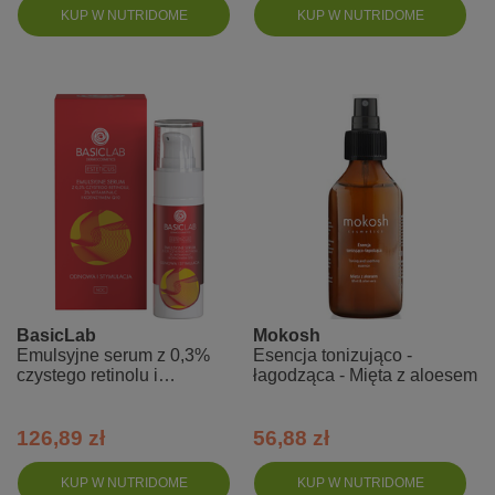
KUP W NUTRIDOME
KUP W NUTRIDOME
BasicLab
Mokosh
Emulsyjne serum z 0,3%
Esencja tonizująco -
czystego retinolu i
łagodząca - Mięta z aloesem
koenzymem Q10 - odnowa i
stymulacja
126,89 zł
56,88 zł
KUP W NUTRIDOME
KUP W NUTRIDOME