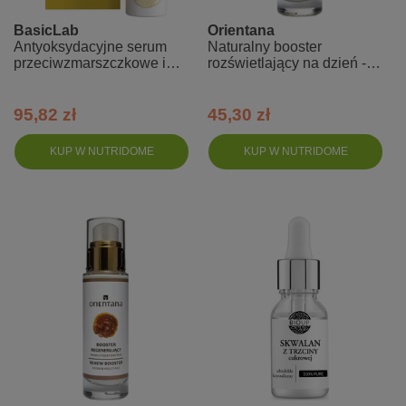
BasicLab
Orientana
Antyoksydacyjne serum
Naturalny booster
przeciwzmarszczkowe i
rozświetlający na dzień -
regenerujące - odżywienie i
Reishi i różeniec górski
wygładzenie - 30ml
95,82 zł
45,30 zł
KUP W NUTRIDOME
KUP W NUTRIDOME