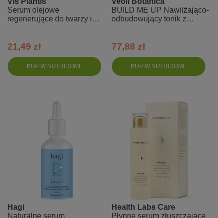
Vis Plantis
Veoli Botanica
Serum olejowe
BUILD ME UP Nawilżająco-
regenerujące do twarzy i
odbudowujący tonik z
włosów, olej arganowy
ceramidami
21,49 zł
77,88 zł
KUP W NUTRIDOME
KUP W NUTRIDOME
Hagi
Health Labs Care
Naturalne serum
Płynne serum złuszczające