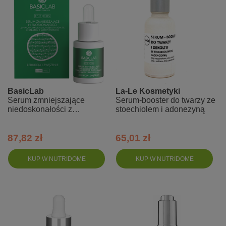
BasicLab
La-Le Kosmetyki
Serum zmniejszające
Serum-booster do twarzy ze
niedoskonałości z
stoechiolem i adonezyną
Niacynamidem 5% -
Redukcja i zwężenie
87,82 zł
65,01 zł
KUP W NUTRIDOME
KUP W NUTRIDOME