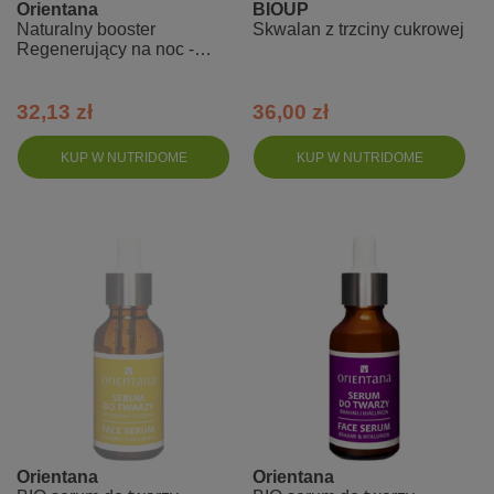
Orientana
BIOUP
Naturalny booster
Skwalan z trzciny cukrowej
Regenerujący na noc -
Reishi i fioletowy ryż
32,13 zł
36,00 zł
KUP W NUTRIDOME
KUP W NUTRIDOME
Orientana
Orientana