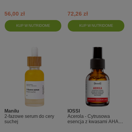
Ideal Balance by Deynn
antyoksydantami
56,00 zł
72,26 zł
KUP W NUTRIDOME
KUP W NUTRIDOME
Manilu
IOSSI
2-fazowe serum do cery
Acerola - Cytrusowa
suchej
esencja z kwasami AHA
kwasem hialuronowym i