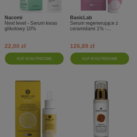
Nacomi
BasicLab
Next level - Serum kwas
Serum regenerujące z
glikolowy 10%
ceramidami 1% -
sprężystość i odbudowa
22,00 zł
126,89 zł
KUP W NUTRIDOME
KUP W NUTRIDOME