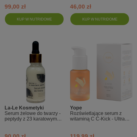
niacynamidem - mini 50 ml
99,00 zł
46,00 zł
KUP W NUTRIDOME
KUP W NUTRIDOME
La-Le Kosmetyki
Yope
Serum żelowe do twarzy -
Rozświetlające serum z
peptydy z 23 karatowym
witaminą C C-Kick - Ultra
złotem
witamina C i śliwka kakadu
90,00 zł
119,99 zł