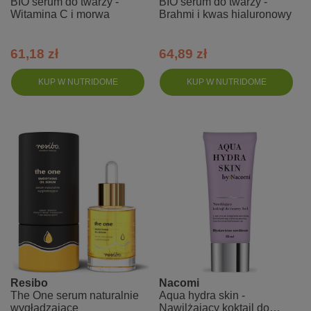
BIO serum do twarzy -
BIO serum do twarzy -
Witamina C i morwa
Brahmi i kwas hialuronowy
61,18 zł
64,89 zł
KUP W NUTRIDOME
KUP W NUTRIDOME
Resibo
Nacomi
The One serum naturalnie
Aqua hydra skin -
wygładzające
Nawilżający koktajl do