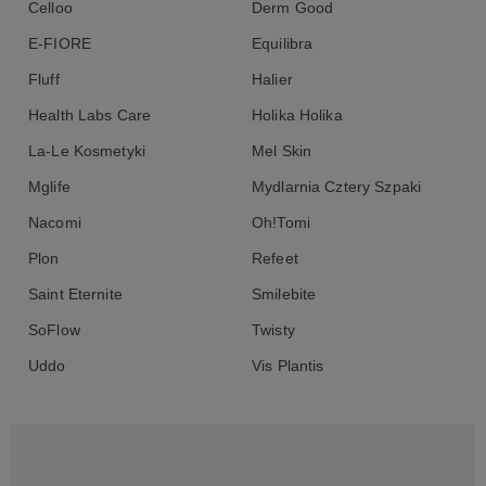
Celloo
Derm Good
E-FIORE
Equilibra
Fluff
Halier
Health Labs Care
Holika Holika
La-Le Kosmetyki
Mel Skin
Mglife
Mydlarnia Cztery Szpaki
Nacomi
Oh!Tomi
Plon
Refeet
Saint Eternite
Smilebite
SoFlow
Twisty
Uddo
Vis Plantis