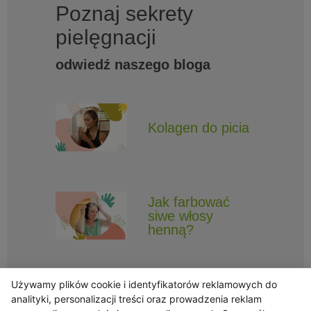
Poznaj sekrety
pielęgnacji
odwiedź naszego bloga
Kolagen do picia
Jak farbować
siwe włosy
henną?
Używamy plików cookie i identyfikatorów reklamowych do
analityki, personalizacji treści oraz prowadzenia reklam