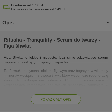
Dostawa od 9,90 zł
Darmowa dla zamówień od 149 zł
Opis
Ritualia - Tranquility - Serum do twarzy -
Figa śliwka
Figa Śliwka to lekkie i nietłuste, lecz silnie odżywiające serum
olejowe o uwodzącym, figowym zapachu.
To formuła nasycona olejem figowym oraz bogatym w witaminy
i minerały wyciągiem z owocu śliwki, który wspomoże regenerację
skóry. To wzbogacona witaminą C i E rozświetlająca i
wygładzająca kompozycja naturalnych składników zamknięta w
małej, szklanej buteleczce.
POKAŻ CAŁY OPIS
Tranquility
Z ang. spokój, łagodność. To seria przywracająca równowagę,