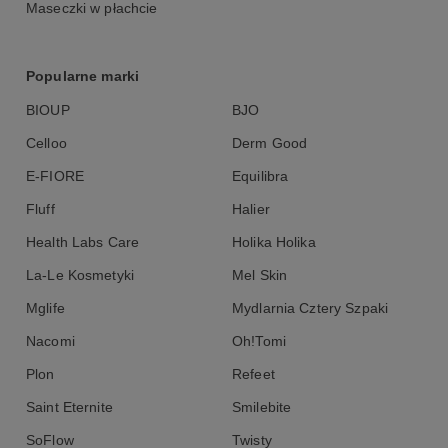
Maseczki w płachcie
Popularne marki
BIOUP
BJO
Celloo
Derm Good
E-FIORE
Equilibra
Fluff
Halier
Health Labs Care
Holika Holika
La-Le Kosmetyki
Mel Skin
Mglife
Mydlarnia Cztery Szpaki
Nacomi
Oh!Tomi
Plon
Refeet
Saint Eternite
Smilebite
SoFlow
Twisty