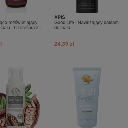
APIS
ąco-rozświetlający
Good Life - Nawilżający balsam
 ciała - Czereśnia z
do ciała
nem
ł
24,39 zł