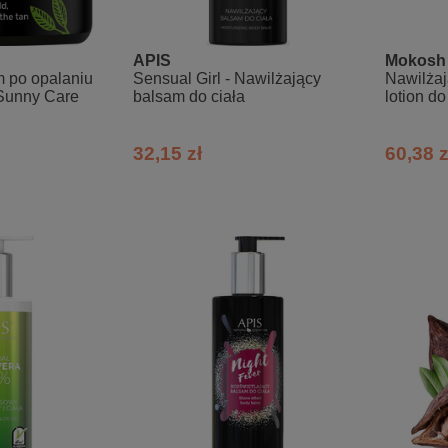
APIS
Mokosh
m po opalaniu
Sensual Girl - Nawilżający
Nawilżaj
 Sunny Care
balsam do ciała
lotion do
burszty
32,15 zł
60,38 z