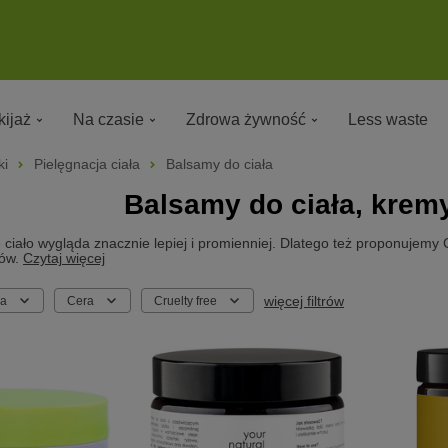
ijaż
Na czasie
Zdrowa żywność
Less waste
ki
Pielęgnacja ciała
Balsamy do ciała
Balsamy do ciała, kremy
ciało wygląda znacznie lepiej i promienniej. Dlatego też proponujemy 
ów.
Czytaj więcej
więcej filtrów
ka
Cera
Cruelty free