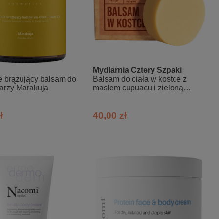
Mydlarnia Cztery Szpaki
e brązujący balsam do
Balsam do ciała w kostce z
twarzy Marakuja
masłem cupuacu i zieloną
cytryną
ł
40,00 zł