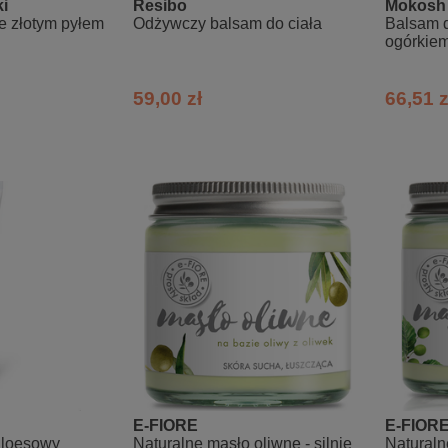
i
Resibo
Mokosh
ze złotym pyłem
Odżywczy balsam do ciała
Balsam d
ogórkie
59,00 zł
66,51 z
E-FIORE
E-FIOR
aloesowy
Naturalne masło oliwne - silnie
Naturaln