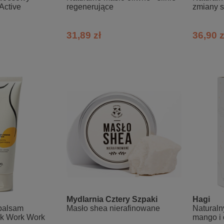
Active
regenerujące
zmiany 
31,89 zł
36,90 z
Mydlarnia Cztery Szpaki
Hagi
 balsam
Masło shea nierafinowane
Natural
rk Work Work
mango i 