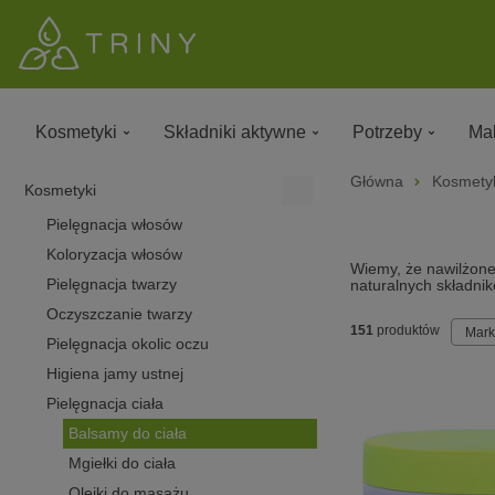
Kosmetyki
Składniki aktywne
Potrzeby
Mak
Główna
Kosmety
Kosmetyki
Pielęgnacja włosów
Koloryzacja włosów
Wiemy, że nawilżone 
Pielęgnacja twarzy
naturalnych składnik
Oczyszczanie twarzy
151
produktów
Mar
Pielęgnacja okolic oczu
Higiena jamy ustnej
Pielęgnacja ciała
Balsamy do ciała
Mgiełki do ciała
Olejki do masażu