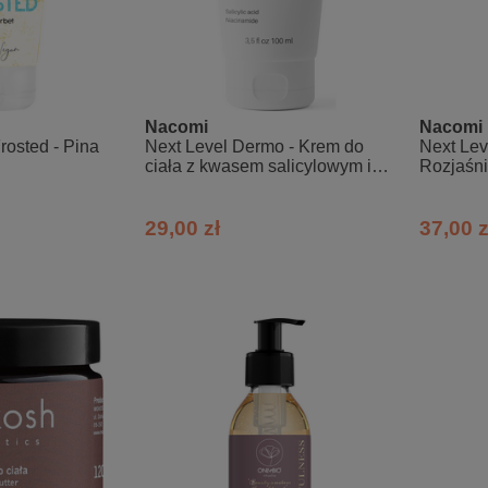
Nacomi
Nacomi
rosted - Pina
Next Level Dermo - Krem do
Next Lev
ciała z kwasem salicylowym i
Rozjaśn
niacynamidem
krem do c
witamin
29,00 zł
37,00 z