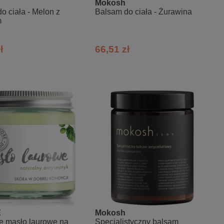
Mokosh
o ciała - Melon z
Balsam do ciała - Żurawina
m
ł
66,51 zł
E
Mokosh
e masło laurowe na
Specjalistyczny balsam