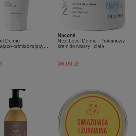
Nacomi
el Dermo -
Next Level Dermo - Proteinowy
iająco-odmładzający
krem do twarzy i ciała
iała z retinolem i
ą C
ł
36,00 zł