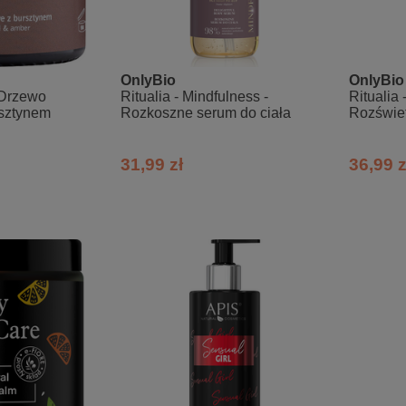
OnlyBio
OnlyBio
 Drzewo
Ritualia - Mindfulness -
Ritualia 
rsztynem
Rozkoszne serum do ciała
Rozświet
31,99 zł
36,99 z