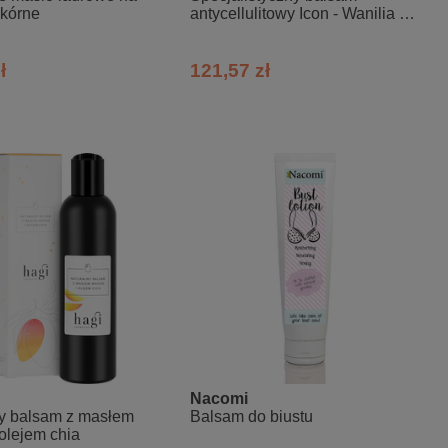
skórne
antycellulitowy Icon - Wanilia z
tymiankiem
ł
121,57 zł
Nacomi
ny balsam z masłem
Balsam do biustu
olejem chia