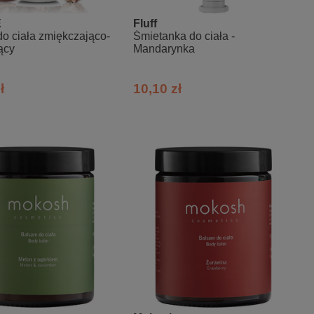
E
Fluff
o ciała zmiękczająco-
Śmietanka do ciała -
ący
Mandarynka
ł
10,10 zł