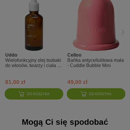
wzmacnia barierę hydrolipidową
wygładza
regeneruje
Zalety
naturalne składniki roślinne i pochodzenia roślinnego
Uddo
Celloo
nie zawiera parafiny i jej pochodnych, parabenów i silikonów
Wielofunkcyjny olej tsubaki
Bańka antycellulitowa mała
do włosów, twarzy i ciała z
- Cuddle Bubble Mini
odpowiedni do każdego rodzaju skóry
kamelii japońskiej
wyjątkowy, apetyczny zapach
81,00 zł
49,00 zł
dobrze się wchłania
DO KOSZYKA
DO KOSZYKA
Sposób użycia
Niewielką ilość balsamu wmasuj okrężnymi ruchami w ciało.
Stosuj 1-2 razy dziennie lub częściej, jeżeli będzie taka potrzeba.
Mogą Ci się spodobać
Skład INCI