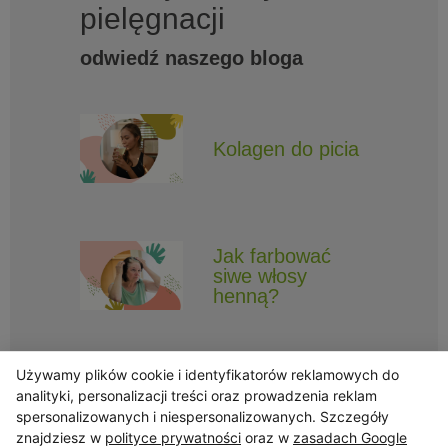
pielęgnacji
odwiedź naszego bloga
Kolagen do picia
Jak farbować
siwe włosy
henną?
Używamy plików cookie i identyfikatorów reklamowych do
analityki, personalizacji treści oraz prowadzenia reklam
spersonalizowanych i niespersonalizowanych. Szczegóły
znajdziesz w
polityce prywatności
oraz w
zasadach Google
Obserwuj Triny, by nie ominęły Cię najlepsze promocje i informacje