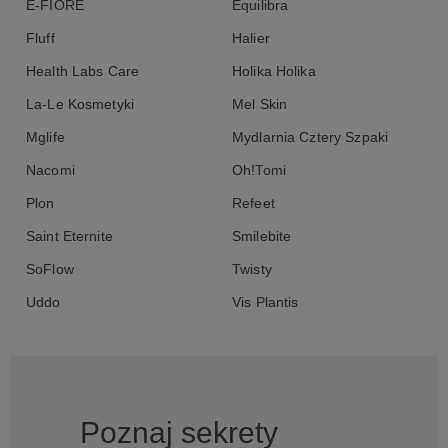
E-FIORE
Equilibra
Fluff
Halier
Health Labs Care
Holika Holika
La-Le Kosmetyki
Mel Skin
Mglife
Mydlarnia Cztery Szpaki
Nacomi
Oh!Tomi
Plon
Refeet
Saint Eternite
Smilebite
SoFlow
Twisty
Uddo
Vis Plantis
Poznaj sekrety