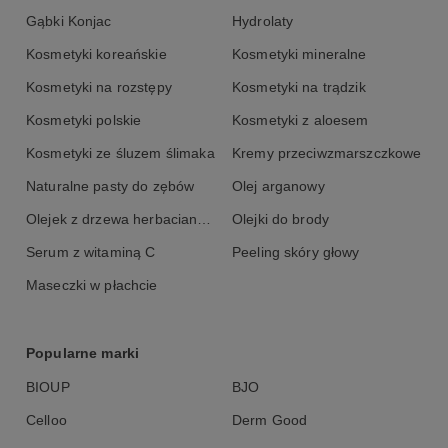
Gąbki Konjac
Hydrolaty
Kosmetyki koreańskie
Kosmetyki mineralne
Kosmetyki na rozstępy
Kosmetyki na trądzik
Kosmetyki polskie
Kosmetyki z aloesem
Kosmetyki ze śluzem ślimaka
Kremy przeciwzmarszczkowe
Naturalne pasty do zębów
Olej arganowy
Olejek z drzewa herbacianego
Olejki do brody
Serum z witaminą C
Peeling skóry głowy
Maseczki w płachcie
Popularne marki
BIOUP
BJO
Celloo
Derm Good