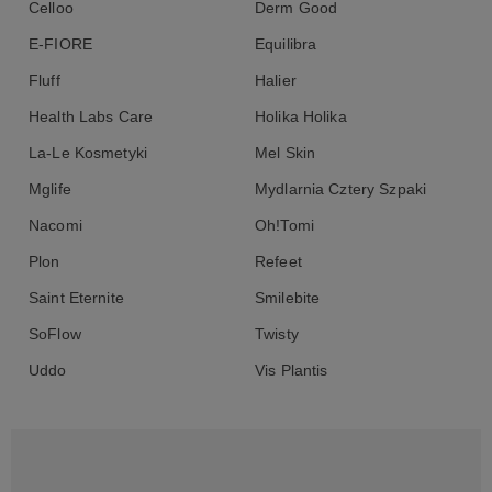
Celloo
Derm Good
E-FIORE
Equilibra
Fluff
Halier
Health Labs Care
Holika Holika
La-Le Kosmetyki
Mel Skin
Mglife
Mydlarnia Cztery Szpaki
Nacomi
Oh!Tomi
Plon
Refeet
Saint Eternite
Smilebite
SoFlow
Twisty
Uddo
Vis Plantis