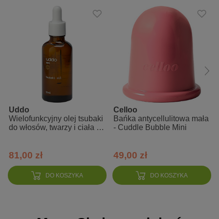
podkreśla opaloną skórę
dodaje blasku
wygodne opakowanie z pompką
nuta zapachowa: orientalna, kwiatowa
Co poczujesz? grejpfrut, śliwkę, liczi, drzewo sandałowe,
wanilię
Skład INCI:
Uddo
Celloo
Aqua, Helianthus Annuus (Sunflower) Seed Oil, Cetearyl Alcohol &
Wielofunkcyjny olej tsubaki
Bańka antycellulitowa mała
Ceteareth 20, Parfum, Benzyl Salicylate, Linalool, Alpha-Isomethyl
do włosów, twarzy i ciała z
- Cuddle Bubble Mini
Ionone, Citronellol, Hydroxycitronellal, Coumarin, Limonene,
kamelii japońskiej
Glycerin, Calcium Aluminum Borosilicate & Titanium Dioxide &
Silica & Iron Oxides & Tin Oxide, Cannabis Sativa (Hemp) Seed
81,00 zł
49,00 zł
Oil, Prunus Amygdalus Dulcis (Sweet Almond) Oil, Carbomer,
Sodium Hyaluronate, Passiflora Edulis Fruit Extract, Linseed
DO KOSZYKA
DO KOSZYKA
Extract, Aloe Extract, Triethanolamine, Phenoxyethanol, Caprylyl
Glycol, Hydrolyzed Caesalpinia Spinosa Gum, PEG-8, Tocopherol,
Ascorbyl Palmitate, Ascorbic Acid, Citric Acid.