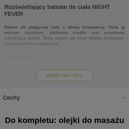
Rozświetlający balsam do ciała NIGHT
FEVER
Balsam do pielęgnacji ciała o lekkiej konsystencji. Otula ją
pięknym zapachem, doskonale nawilża oraz pozostawia
połyskującą złotem. Skóra pięknie się mieni złotymi drobinkami.
Idealnie podkreśla opaleniznę.
Działanie:
kwas hialuronowy odpowiada za nawilżenie
POKAŻ CAŁY OPIS
ekstrakt z marakui, lnu i aloesu działają na skórę kojąco,
łagodząco i zwiększają poziom nawilżenia
olej migdałowy i konopny działają przeciwzapalnie i
regenerująco
Cechy
efekt rozświetlenia skóry, dzięki połyskującym drobinkom
Zalety:
Do kompletu: olejki do masażu
lekka konsystencja, która doskonale się wchłania