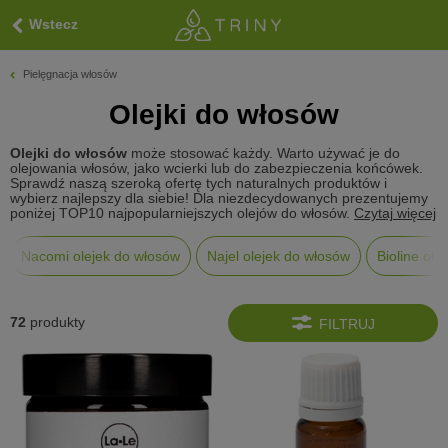
Wstecz
Pielęgnacja włosów
Olejki do włosów
Olejki do włosów
może stosować każdy. Warto używać je do
olejowania włosów, jako wcierki lub do zabezpieczenia końcówek.
Sprawdź naszą szeroką ofertę tych naturalnych produktów i
wybierz najlepszy dla siebie! Dla niezdecydowanych prezentujemy
poniżej TOP10 najpopularniejszych olejów do włosów.
Czytaj więcej
Nacomi olejek do włosów
Najel olejek do włosów
Bioline ole
72
produkty
FILTRUJ