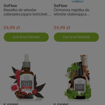
SoFlow
SoFlow
Masełko do włosów
Ochronna mgiełka do
zabezpieczające końcówki
włosów ułatwiająca
so!flow
stylizację so!flow
24,99 zł
24,99 zł
KUP W NUTRIDOME
KUP W NUTRIDOME