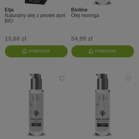
Etja
Bioline
Naturalny olej z pestek dyni
Olej moringa
BIO
13,80 zł
54,99 zł
POWIADOM
POWIADOM