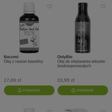
Nacomi
OnlyBio
Olej z nasion bawełny
Olej do olejowania włosów
średnioporowatych
17,00 zł
22,99 zł
POWIADOM
POWIADOM