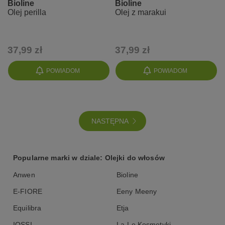
Bioline
Bioline
Olej perilla
Olej z marakui
37,99 zł
37,99 zł
POWIADOM
POWIADOM
NASTĘPNA
Popularne marki w dziale: Olejki do włosów
Anwen
Bioline
E-FIORE
Eeny Meeny
Equilibra
Etja
IOSSI
La-Le Kosmetyki