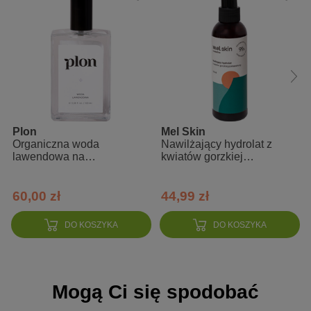
niezwykłą słodycz i pełnię smaku. Aromat oleju w pełni to
odzwierciedla: pachnie intensywnie słodkim marcepanem z
podtonami suszonych owoców, wędzonej śliwki i czekolady
jest lekki, bogaty w teksturze, wchłania się szybko zostawiając
skórę aksamitną i gładką, z delikatnym filmem, ale bez
uczucia tłustości
bardzo dobrze tolerowany przez większość typów cer, w
szczególności polecany do cery suchej, dojrzałej i
podrażnionej, a także naczyniowej
Plon
Mel Skin
Organiczna woda
Nawilżający hydrolat z
zalicza się go do tzw olejów niskokomodogennych - nie
lawendowa na
kwiatów gorzkiej
obciąża skóry i nie zapycha porów
podrażnienia
pomarańczy do twarzy,
włosów i ciała
ceni się go za wysoką zawartość nienasyconych kwasów
60,00 zł
44,99 zł
tłuszczowych (ponad 90%) w postaci kwasu oleinowego
(Omega-9) i linolowego (Omega-6), bardzo dużą ilość
witaminy E oraz cenne fitosterole: głównie beta-sitosterol. To
DO KOSZYKA
DO KOSZYKA
za ich sprawą olej z pestek śliwki jest jednym z najlepszych
wyborów dla skóry przesuszonej i podrażnionej, którą ukoi,
intensywnie zmiękczy i odżyw
Mogą Ci się spodobać
Sposób użycia