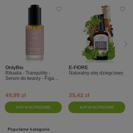
Zaaplikuj niewielką ilość oleju na twarz, szyję lub całe ciało.
Następnie delikatnie wmasuj w skórę. Produkt nie wymaga
rozcieńczania. Olej z pestek śliwki stosowany jest najczęściej w
pielęgnacji skóry twarzy i ciała, ale świetnie sprawdza się do
pielęgnacji zniszczonych i łamliwych paznokci, a także do
zabezpieczenia rozdwojonych końcówek i zniszczonych włosów.
Skład INCI
100% Organic Prunus Domestica Seed Oil
OnlyBio
E-FIORE
Ritualia - Tranquility -
Naturalny olej dziegciowy
Serum do twarzy - Figa
śliwka
49,99 zł
35,42 zł
KUP W NUTRIDOME
KUP W NUTRIDOME
Popularne kategorie