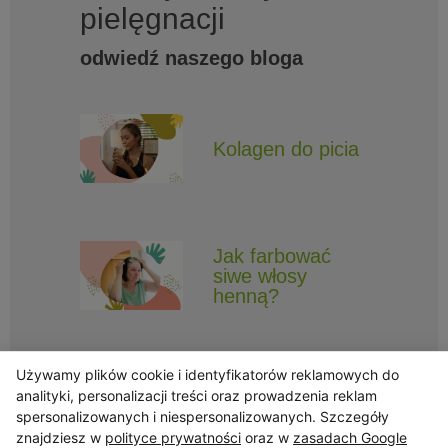
pielęgnacji
odwiedź naszego bloga
Kolagen do picia
Jak farbować
siwe włosy
henną?
Używamy plików cookie i identyfikatorów reklamowych do
analityki, personalizacji treści oraz prowadzenia reklam
spersonalizowanych i niespersonalizowanych. Szczegóły
znajdziesz w
polityce prywatności
oraz w
zasadach Google
Obserwuj Triny, by nie ominęły Cię najlepsze promocje i informacje