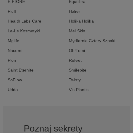
E-FIORE
Equilibra
Fluff
Halier
Health Labs Care
Holika Holika
La-Le Kosmetyki
Mel Skin
Mglife
Mydlarnia Cztery Szpaki
Nacomi
Oh!Tomi
Plon
Refeet
Saint Eternite
Smilebite
SoFlow
Twisty
Uddo
Vis Plantis
Poznaj sekrety