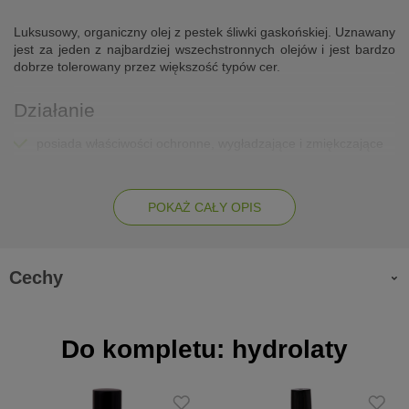
Luksusowy, organiczny olej z pestek śliwki gaskońskiej. Uznawany
jest za jeden z najbardziej wszechstronnych olejów i jest bardzo
dobrze tolerowany przez większość typów cer.
Działanie
posiada właściwości ochronne, wygładzające i zmiękczające
zapobiega łuszczeniu się skóry i łagodzi podrażnienia
chronią barierę lipidową naskórka, zabezpieczając ją przed
POKAŻ CAŁY OPIS
utratą wody i działaniem niekorzystnych warunków
zewnętrznych
przyspiesza procesy regeneracyjne i odbudowujące skórę
Cechy
olej napina delikatnie skórę, rozświetla ją i rozpromienia
odżywia i regeneruje włosy i paznokcie
Do kompletu: hydrolaty
Zalety
olej tłoczony jest z pestek śliwek słynnej odmiany Ente (w
postaci suszonej znane jako śliwki z Agen), uwielbianych za