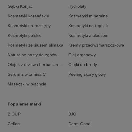
Gąbki Konjac
Hydrolaty
Kosmetyki koreańskie
Kosmetyki mineralne
Kosmetyki na rozstępy
Kosmetyki na trądzik
Kosmetyki polskie
Kosmetyki z aloesem
Kosmetyki ze śluzem ślimaka
Kremy przeciwzmarszczkowe
Naturalne pasty do zębów
Olej arganowy
Olejek z drzewa herbacianego
Olejki do brody
Serum z witaminą C
Peeling skóry głowy
Maseczki w płachcie
Popularne marki
BIOUP
BJO
Celloo
Derm Good