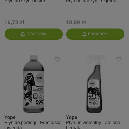
Płyn do szyb i luster
Płyn do naczyń - Ogórek
16,73 zł
18,99 zł
POWIADOM
POWIADOM
Yope
Yope
Płyn do podłogi - Francuska
Płyn uniwersalny - Zielona
lawenda
herbata