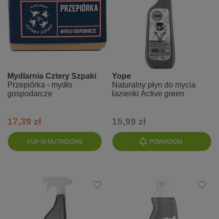
Mydlarnia Cztery Szpaki
Yope
Przepiórka - mydło
Naturalny płyn do mycia
gospodarcze
łazienki Active green
17,39 zł
15,99 zł
KUP W NUTRIDOME
POWIADOM