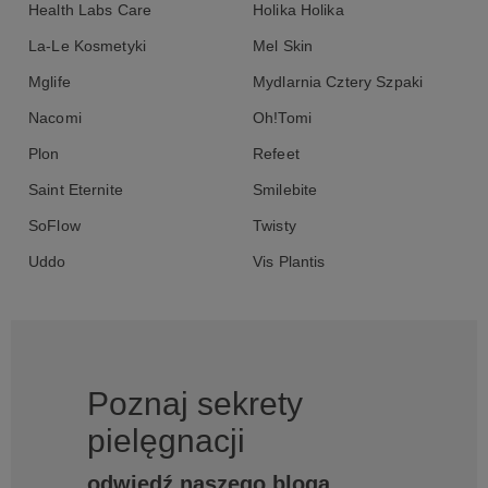
Health Labs Care
Holika Holika
La-Le Kosmetyki
Mel Skin
Mglife
Mydlarnia Cztery Szpaki
Nacomi
Oh!Tomi
Plon
Refeet
Saint Eternite
Smilebite
SoFlow
Twisty
Uddo
Vis Plantis
Poznaj sekrety
pielęgnacji
odwiedź naszego bloga