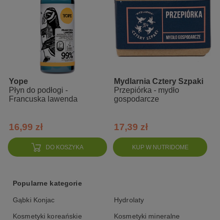
utrudnia ponowne osadzanie się zabrudzeń
Zalety
świeży, limonkowy zapach
98% składników pochodzenia naturalnego
Yope
Mydlarnia Cztery Szpaki
bez substancji petrochemicznych i chloru
Płyn do podłogi -
Przepiórka - mydło
Francuska lawenda
gospodarcze
Skład INCI
16,99 zł
17,39 zł
98% składników pochodzenia naturalnego oraz o niskim stopniu
przetworzenia.
DO KOSZYKA
KUP W NUTRIDOME
<5% niejonowe substancje powierzchniowo czynne, <5%
amfoteryczne środki powierzchniowo czynne, kompozycja
zapachowa.
Popularne kategorie
Gąbki Konjac
Hydrolaty
Kosmetyki koreańskie
Kosmetyki mineralne