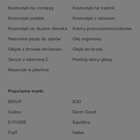
Kosmetyki na rozstępy
Kosmetyki na trądzik
Kosmetyki polskie
Kosmetyki z aloesem
Kosmetyki ze śluzem ślimaka
Kremy przeciwzmarszczkowe
Naturalne pasty do zębów
Olej arganowy
Olejek z drzewa herbacianego
Olejki do brody
Serum z witaminą C
Peeling skóry głowy
Maseczki w płachcie
Popularne marki
BIOUP
BJO
Celloo
Derm Good
E-FIORE
Equilibra
Fluff
Halier