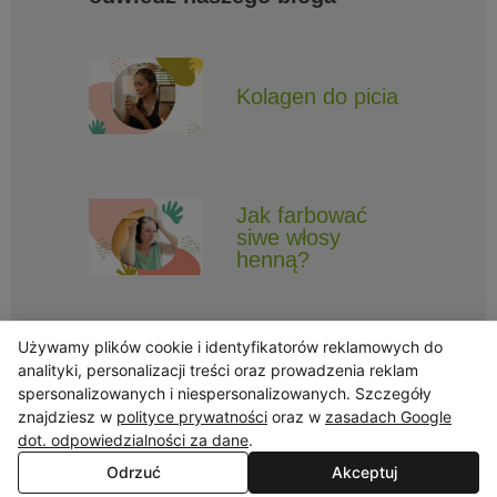
Kolagen do picia
Jak farbować
siwe włosy
henną?
Używamy plików cookie i identyfikatorów reklamowych do
analityki, personalizacji treści oraz prowadzenia reklam
spersonalizowanych i niespersonalizowanych. Szczegóły
znajdziesz w
polityce prywatności
oraz w
zasadach Google
Obserwuj Triny, by nie ominęły Cię najlepsze promocje i informacje
o nowościach.
dot. odpowiedzialności za dane
.
Odrzuć
Akceptuj