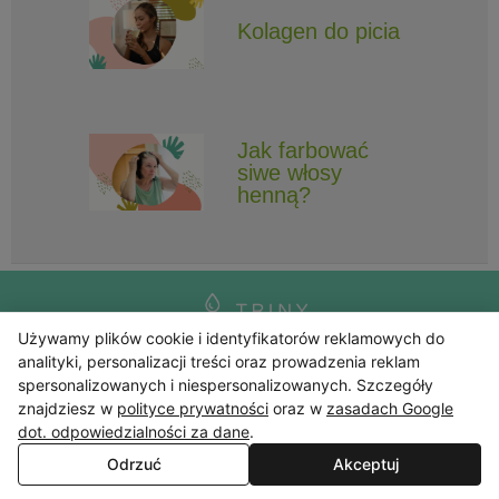
Kolagen do picia
Jak farbować
siwe włosy
henną?
Używamy plików cookie i identyfikatorów reklamowych do
Obserwuj Triny, by nie ominęły Cię najlepsze promocje i informacje
analityki, personalizacji treści oraz prowadzenia reklam
o nowościach.
spersonalizowanych i niespersonalizowanych. Szczegóły
znajdziesz w
polityce prywatności
oraz w
zasadach Google
dot. odpowiedzialności za dane
.
Odrzuć
Akceptuj