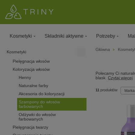
Kosmetyki
Składniki aktywne
Potrzeby
Mak
Główna
Kosmety
Kosmetyki
Pielęgnacja włosów
Koloryzacja włosów
Polecamy Ci naturaln
Henny
blask.
Czytaj więcej
Naturalne farby
11
produktów
Marka
Akcesoria do koloryzacji
Szampony do włosów
farbowanych
Odżywki do włosów
farbowanych
Pielęgnacja twarzy