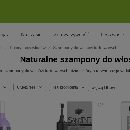
ijaż
Na czasie
Zdrowa żywność
Less waste
ki
Koloryzacja włosów
Szampony do włosów farbowanych
Naturalne szampony do wł
e szampony do włosów farbowanych, dzięki którym utrzymasz je w dobre
więcej filtrów
Cruelty free
Kraj producenta