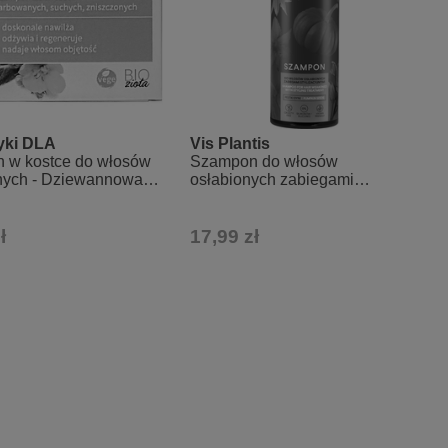
yki DLA
Vis Plantis
 w kostce do włosów
Szampon do włosów
nych - Dziewannowa
osłabionych zabiegami
jka
stylizacyjnymi - olej z pestek
dyni, pszenica i owies
ł
17,99 zł