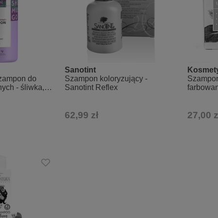
Sanotint
Kosmet
szampon do
Szampon koloryzujący -
Szampon
ych - śliwka,
Sanotint Reflex
farbowa
włosomy
62,99 zł
27,00 z