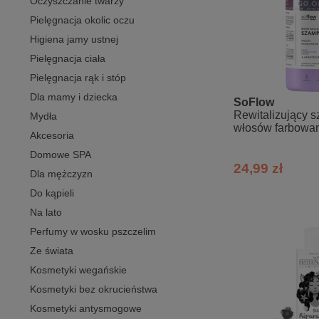
Oczyszczanie twarzy
Pielęgnacja okolic oczu
Higiena jamy ustnej
Pielęgnacja ciała
Pielęgnacja rąk i stóp
Dla mamy i dziecka
SoFlow
Rewitalizujący 
Mydła
włosów farbowan
Akcesoria
jeżyna so!flow
Domowe SPA
24,99 zł
Dla mężczyzn
Do kąpieli
Na lato
Perfumy w wosku pszczelim
Ze świata
Kosmetyki wegańskie
Kosmetyki bez okrucieństwa
Kosmetyki antysmogowe