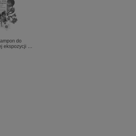
zampon do
j ekspozycji na
ranatu