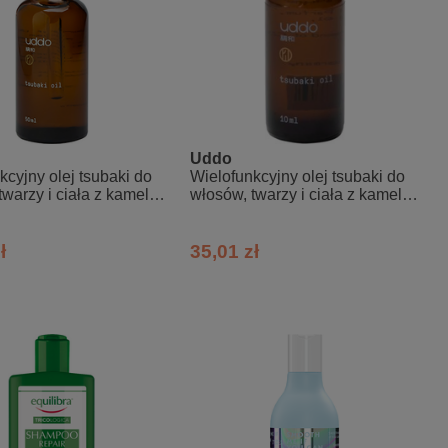
Uddo
kcyjny olej tsubaki do
Wielofunkcyjny olej tsubaki do
warzy i ciała z kamelii
włosów, twarzy i ciała z kamelii
ej
japońskiej 10 ml
ł
35,01 zł