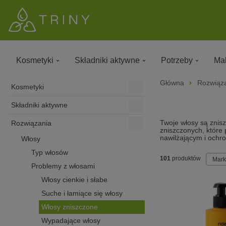
Kosmetyki
Składniki aktywne
Potrzeby
Mak
Główna
Rozwiąz
Kosmetyki
Składniki aktywne
Twoje włosy są znis
Rozwiązania
zniszczonych, które
nawilżającym i ochro
Włosy
Typ włosów
101
produktów
Mar
Problemy z włosami
Włosy cienkie i słabe
Suche i łamiące się włosy
Włosy zniszczone
Wypadające włosy