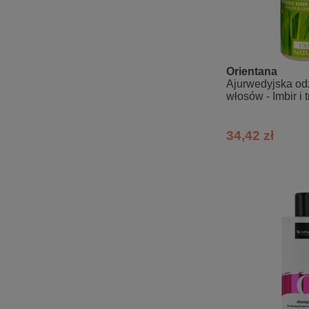
Orientana
Ajurwedyjska o
włosów - Imbir i
34,42 zł