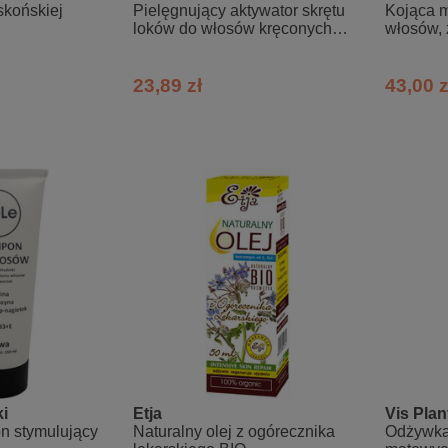
skońskiej
Pielęgnujący aktywator skrętu
Kojąca m
loków do włosów kręconych
włosów,
so!flow
wypadan
23,89 zł
43,00 z
i
Etja
Vis Plan
 stymulujący
Naturalny olej z ogórecznika
Odżywka