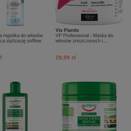
Vis Plantis
a mgiełka do włosów
VP Professional - Maska do
ca stylizację so!flow
włosów zniszczonych i
osłabionych z ceramidami
ł
28,99 zł