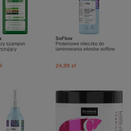
a
SoFlow
zy szampon
Proteinowe mleczko do
uryzujący
laminowania włosów so!flow
ł
24,99 zł