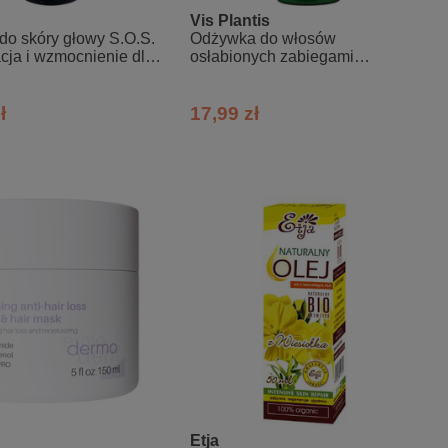
Vis Plantis
do skóry głowy S.O.S.
Odżywka do włosów
cja i wzmocnienie dla
osłabionych zabiegami
wypadających
stylizacyjnymi - olej z pestek
dyni + pszenica + owies
ł
17,99 zł
Etja