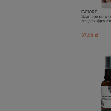
E-FIORE
Szampon do wł
zmiękczający z
kakaowym i moc
37,90 zł