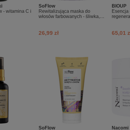
i
SoFlow
BIOUP
 - witamina C i
Rewitalizująca maska do
Esencja 
włosów farbowanych - śliwka,
regenera
jeżyna so!flow
włosów 
26,99 zł
65,01 z
SoFlow
Nacomi