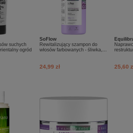
SoFlow
Equilibr
sów suchych
Rewitalizujący szampon do
Naprawc
rientalny ogród
włosów farbowanych - śliwka,
restrukt
jeżyna so!flow
24,99 zł
25,60 z