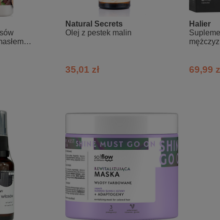
Natural Secrets
Halier
osów
Olej z pestek malin
Suplemen
 masłem
mężczyz
znikiem
35,01 zł
69,99 z