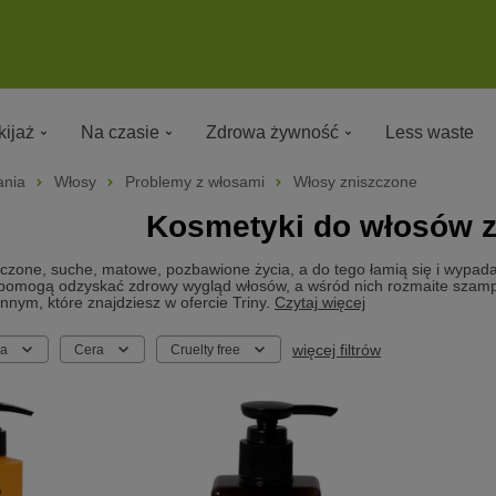
ijaż
Na czasie
Zdrowa żywność
Less waste
ania
Włosy
Problemy z włosami
Włosy zniszczone
Kosmetyki do włosów 
zczone, suche, matowe, pozbawione życia, a do tego łamią się i wypa
 pomogą odzyskać zdrowy wygląd włosów, a wśród nich rozmaite szampo
nnym, które znajdziesz w ofercie Triny.
Czytaj więcej
więcej filtrów
ka
Cera
Cruelty free