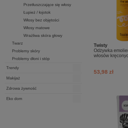
Przetłuszczające się włosy
Łupież / łojotok
Włosy bez objętości
Włosy matowe
Wrażliwa skóra głowy
Twarz
Twisty
Odżywka emolie
Problemy skóry
włosów kręconych
Problemy dłoni i stóp
konopny
Trendy
53,98 zł
Makijaż
Zdrowa żywność
Eko dom