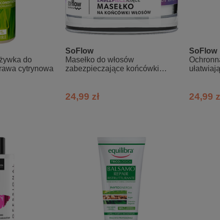
SoFlow
SoFlow
dżywka do
Masełko do włosów
Ochronn
 trawa cytrynowa
zabezpieczające końcówki
ułatwiają
so!flow
24,99 zł
24,99 z