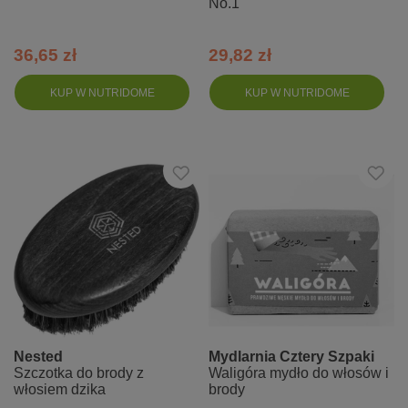
No.1
36,65 zł
29,82 zł
KUP W NUTRIDOME
KUP W NUTRIDOME
Nested
Mydlarnia Cztery Szpaki
Szczotka do brody z
Waligóra mydło do włosów i
włosiem dzika
brody