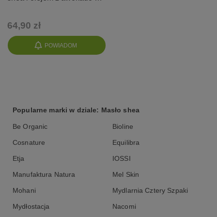
skóry suchej o zapachu
słońca
64,90 zł
POWIADOM
Popularne marki w dziale: Masło shea
Be Organic
Bioline
Cosnature
Equilibra
Etja
IOSSI
Manufaktura Natura
Mel Skin
Mohani
Mydlarnia Cztery Szpaki
Mydłostacja
Nacomi