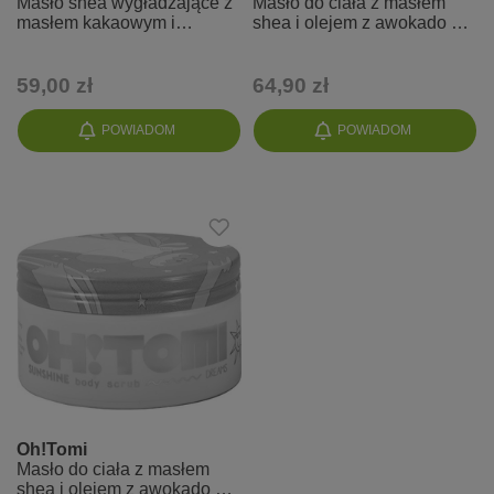
Masło shea wygładzające z
Masło do ciała z masłem
masłem kakaowym i
shea i olejem z awokado do
witaminą E do ciała do skóry
skóry suchej o zapachu
suchej
tęczy
59,00 zł
64,90 zł
POWIADOM
POWIADOM
Oh!Tomi
Masło do ciała z masłem
shea i olejem z awokado do