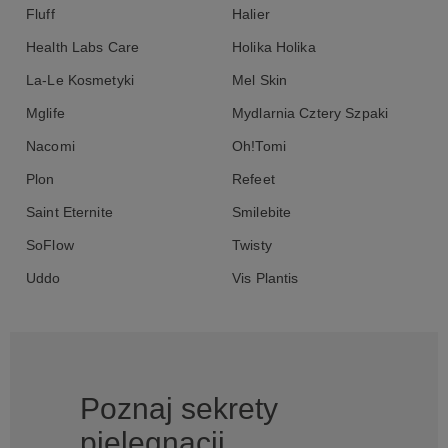
Fluff
Halier
Health Labs Care
Holika Holika
La-Le Kosmetyki
Mel Skin
Mglife
Mydlarnia Cztery Szpaki
Nacomi
Oh!Tomi
Plon
Refeet
Saint Eternite
Smilebite
SoFlow
Twisty
Uddo
Vis Plantis
Poznaj sekrety
pielęgnacji