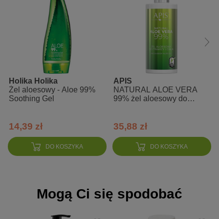
Działanie:
- długotrwale nawilża
- silnie odżywia
- poprawia elastyczność
- wspomaga walkę ze zmarszczkami i cellulitem
- przywraca blask i siłę zniszczonym włosom
Holika Holika
APIS
Żel aloesowy - Aloe 99%
NATURAL ALOE VERA
Soothing Gel
99% żel aloesowy do
twarzy i ciała
Zalety:
14,39 zł
35,88 zł
- 100% naturalne
- nierafinowane
- wytwarzane ręcznie
DO KOSZYKA
DO KOSZYKA
- zawiera naturalny filtr UV
- uniwersalne zastosowanie: skóra i włosy
- do stosowania przez cały rok
- nietestowane na zwierzętach
Mogą Ci się spodobać
- odpowiednie w pielęgnacji dzieci i niemowląt