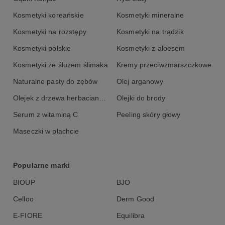
Kosmetyki koreańskie
Kosmetyki mineralne
Kosmetyki na rozstępy
Kosmetyki na trądzik
Kosmetyki polskie
Kosmetyki z aloesem
Kosmetyki ze śluzem ślimaka
Kremy przeciwzmarszczkowe
Naturalne pasty do zębów
Olej arganowy
Olejek z drzewa herbacianego
Olejki do brody
Serum z witaminą C
Peeling skóry głowy
Maseczki w płachcie
Popularne marki
BIOUP
BJO
Celloo
Derm Good
E-FIORE
Equilibra