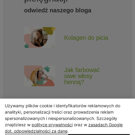
odwiedź naszego bloga
Kolagen do picia
Jak farbować
siwe włosy
henną?
Używamy plików cookie i identyfikatorów reklamowych do
analityki, personalizacji treści oraz prowadzenia reklam
spersonalizowanych i niespersonalizowanych. Szczegóły
znajdziesz w
polityce prywatności
oraz w
zasadach Google
Obserwuj Triny, by nie ominęły Cię najlepsze promocje i informacje
o nowościach.
dot. odpowiedzialności za dane
.