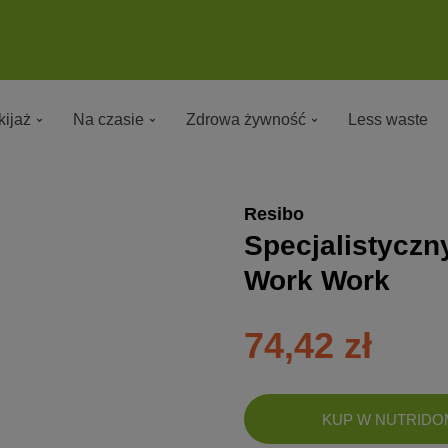
ijaż
Na czasie
Zdrowa żywność
Less waste
Resibo
Specjalistyczn
Work Work
74,42 zł
DODANO!
KUP W NUTRIDO