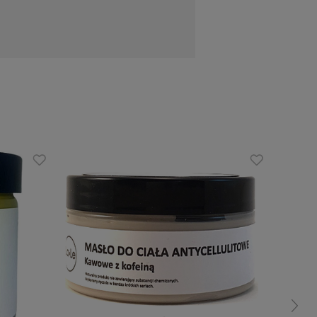
lne już po 28 dniach stosowania. To
ych nadmiar tłuszczu oraz cellulit. W
olej abisyński, olej winogronowy, olej