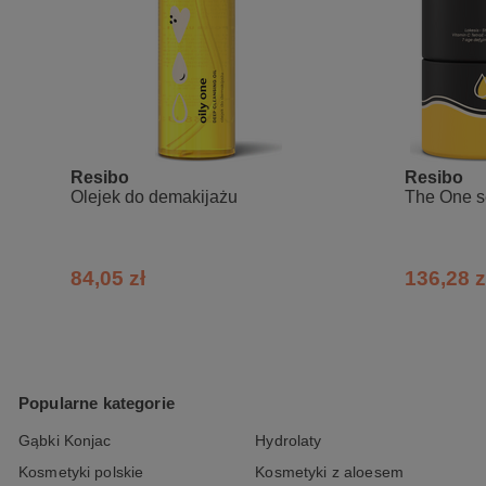
Aqua, Cetearyl Alcohol*, Glycerin, Pr
Butter, Crambe Abyssinica Seed Oil, V
Triglyceride*, Plankton Extract*, Mac
Zea Mays Oil, Tocopherol, Glyceryl Ca
Acid, Benzyl Alcohol, Sodium Levulina
*składniki posiadające certyfikat natura
Resibo
Resibo
Olejek do demakijażu
The One s
84,05 zł
136,28 z
Popularne kategorie
Gąbki Konjac
Hydrolaty
Kosmetyki polskie
Kosmetyki z aloesem