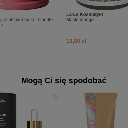
ntensywnie w problematyczne miejsca skóry każdorazowo po kąpiel
La-Le Kosmetyki
ożna również używać przy body wrappingu.
cellulitowa mała - Cuddle
Masło mango
ni
e balsamu
19,80 zł
wodę i herbaty ziołowe lub owocowe.
 a 1.00 to najlepszy czas dla regeneracji skóry, prawdziwe dwie godzin
 – dobrym wyborem jest 100% żytnie, na zakwasie, ze sprawdzonego 
ankę ciepłej wody z cytryną – napój zadziała oczyszczająco i pobudzi uk
ie to podstawa dla pięknej sylwetki i pięknego ciała. Zacznij od dyna
stąp je kulkami mocy, orzechami, owocami. Zjadaj słodkości do 17.00.
danie.
Mogą Ci się spodobać
atwisz pracę żołądkowi, nie rozcieńczysz soków trawiennych. Pij ma
na sobie.
zwłaszcza surowe liściaste - tam znajdziesz najwięcej cennych dla Two
kty działania balsamu zobaczysz u siebie szybciej!