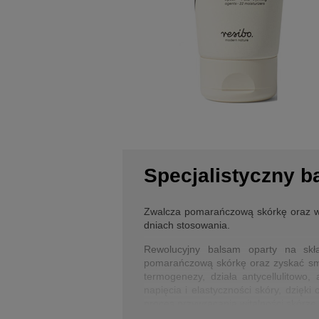
Specjalistyczny b
Zwalcza pomarańczową skórkę oraz wsp
dniach stosowania.
Rewolucyjny balsam oparty na skł
pomarańczową skórkę oraz zyskać smuk
termogenezy, działa antycellulitowo
napięcia i elastyczności skóry, dzię
proces przywracania witalności skórze,