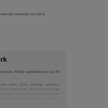
owa dla zamówień od 149 zł
ork
tyczność. Efekty zauważalne już po 28
ysis lutea, która pomaga zwalczyć
kance tłuszczowej, przyspiesza proces
czuplającemu towarzyszy przywrócenie
bombą witaminową. Masło mango wspiera