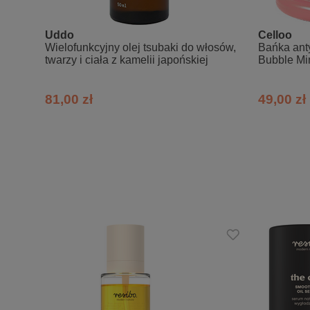
Sposób uzycia
Niewielką ilość balsamu wmasować i
Uddo
Celloo
balsam należy stosować regularnie. M
Wielofunkcyjny olej tsubaki do włosów,
Bańka anty
twarzy i ciała z kamelii japońskiej
Bubble Mi
Jak wspomagać działani
81,00 zł
49,00 zł
1. Zamień wszystkie swoje napoje na 
2. Idź spać! Przed 23.00. Między 23.00
3. Zamień pszenne pieczywo na lepsze
4. Pij codziennie rano, na czczo, szkl
5. Pół godziny celowego ruchu codzienn
6. Zrezygnuj z gotowych słodyczy – za
7. Jedz codziennie ciepłe, zdrowe śnia
8. Nie mieszaj jedzenia i picia. Uł
minimalnie 40 minut po.
9. Wysypiaj się! Jak długo? Przetestuj 
10. Jedz codziennie zielone warzywa, 
Stosując się do powyższych kroków efe
Skład INCI