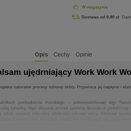
W magazynie
Dostawa od 9,90 zł
Darm
Opis
Cechy
Opinie
alsam ujędrniający Work Work W
iera naturalne procesy odnowy skóry. Przywraca jej napięcie i elas
adnikach pochodzenia morskiego – jednomokórkowej algi Tisochr
łą sylwetkę. Alga aktywuje proces spalania tłuszczu w podskórnej t
, a także wspiera naturalne zdolności odnowy skóry. Efektowi wysz
ki olejowi z nasion chia, który jest prawdziwą nawilżająco-odżywczą 
 regeneruje ją i łagodzi podrażnienia.