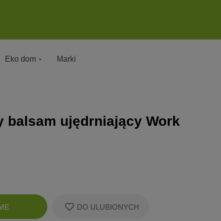
Eko dom
Marki
y balsam ujędrniający Work
Zobacz
ME
DO ULUBIONYCH
koszyk