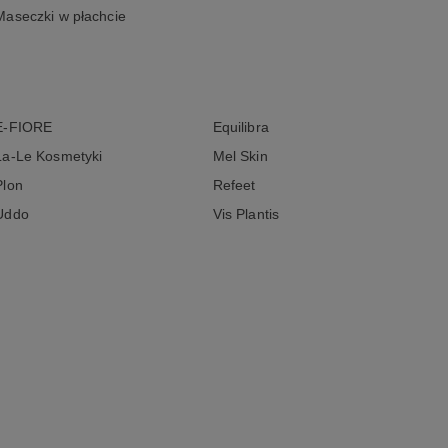
Maseczki w płachcie
E-FIORE
Equilibra
La-Le Kosmetyki
Mel Skin
Plon
Refeet
Uddo
Vis Plantis