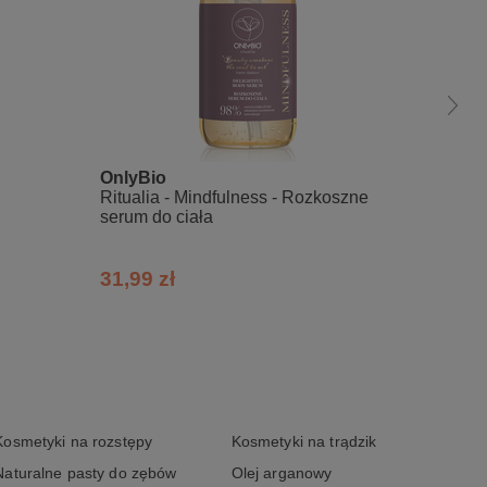
anica Seed Oil*, Mangifera Indica Seed
panediol Dicaprylate*, Caprylic/Capric
uus Seed Oil, Olea Europaea Fruit Oil,
Diacetate*, Citric Acid, Dehydroacetic
OnlyBio
Fluff
Ritualia - Mindfulness - Rozkoszne
Śmieta
serum do ciała
karmel
31,99 zł
9,89 
Kosmetyki na rozstępy
Kosmetyki na trądzik
Naturalne pasty do zębów
Olej arganowy