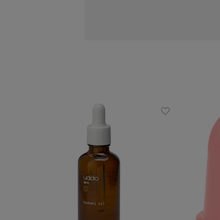
Skuteczność kosmetyku została potw
alternatywa dla drogeryjnych i częst
połączeniu z aktywnością fizyczną daj
Działanie
redukuje cellulit
zmniejsza widoczność rozstępów
pomaga spalić tkankę tłuszczową
modeluje sylwetkę
ujędrnia i uelastycznia
Zalety
bogaty w naturalne ekstrakty i ol
makadamia, olej sezamowy, olej ku
98,4% składników naturalnych
Skuteczność tego wyjątkowego ko