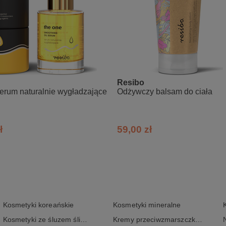
opanediol, Isoamyl Laurate*, Glyceryl Stearate Citrate*, Salvia Hisp
itis Vinifera Seed Oil, Coco-Caprylate/Caprate*, Cetyl Esters*, Pro
adamia Ternifolia Seed Oil, Sesamum Indicum Seed Oil, Helianthus Ann
prylate*, Biosaccharide Gum-1*, Xanthan Gum*, Tetrasodium Glutamate 
te, Sodium Anisate, Parfum, Limonene, Linalool
lności
Resibo
erum naturalnie wygładzające
Odżywczy balsam do ciała
ł
59,00 zł
Kosmetyki koreańskie
Kosmetyki mineralne
Kosmetyki ze śluzem ślimaka
Kremy przeciwzmarszczkowe