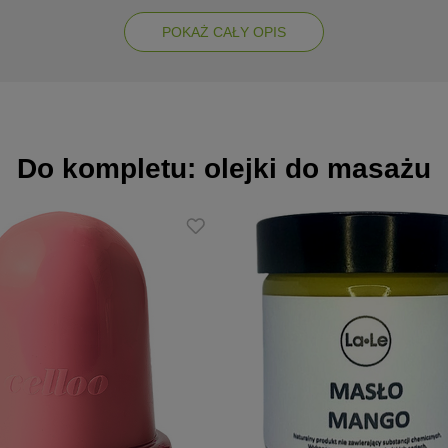
ierdzona przez 84% badanych (badania in vivo). Efekty są zauważa
o nieskutecznych kosmetyków, a także inwazyjnych kuracji redukując
POKAŻ CAŁY OPIS
e naprawdę spektakularne efekty.
Do kompletu: olejki do masażu
eje, m.in. Tisochrysis lutea, zimnotłoczony olej chia, masło mango, 
kurydziany, olej słonecznikowy
smetyku potwierdziło aż 84% badanych