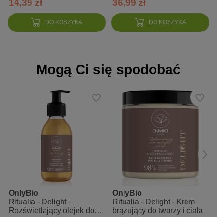
14,39 zł
36,99 zł
Rubus Chamaemorus Fruit Extract, Tocopherol, Helianthus
Annuus (Sunflower) Seed Oil.
DO KOSZYKA
DO KOSZYKA
Mogą Ci się spodobać
OnlyBio
OnlyBio
Ritualia - Delight -
Ritualia - Delight - Krem
Rozświetlający olejek do
brązujący do twarzy i ciała