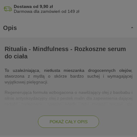
Dostawa od 9,90 zł
Darmowa dla zamówień od 149 zł
Opis
Ritualia - Mindfulness - Rozkoszne serum
do ciała
To uzależniająca, nietłusta mieszanka drogocennych olejów,
stworzona z myślą o skórze bardzo suchej i wymagającej
wyjątkowej pielęgnacji.
Regenerująca formuła wzbogacona o nawilżający olej z baobabu i
silnie antyoksydacyjny olej z pestek malin dla zapewnienia dającej
radość pielęgnacji, zawsze wtedy, gdy chcesz poczuć się
wyjątkowo. Miłość do natury i potrzeby piękna te dwie emocje
zaprowadziły nas do stworzenia Ritualii – współczesnej opowieści
o emocjach, kobiecej wrażliwości i dbaniu o zewnętrzne i
POKAŻ CAŁY OPIS
wewnętrzne piękno.