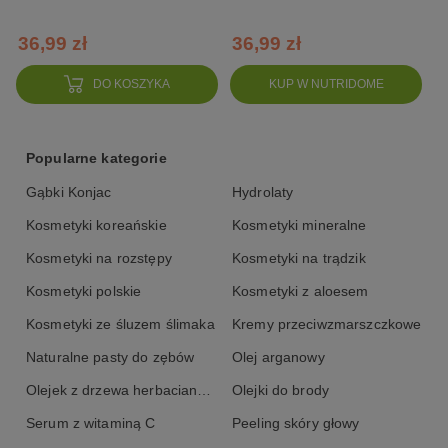
ciała
36,99 zł
36,99 zł
DO KOSZYKA
KUP W NUTRIDOME
Popularne kategorie
Gąbki Konjac
Hydrolaty
Kosmetyki koreańskie
Kosmetyki mineralne
Kosmetyki na rozstępy
Kosmetyki na trądzik
Kosmetyki polskie
Kosmetyki z aloesem
Kosmetyki ze śluzem ślimaka
Kremy przeciwzmarszczkowe
Naturalne pasty do zębów
Olej arganowy
Olejek z drzewa herbacianego
Olejki do brody
Serum z witaminą C
Peeling skóry głowy