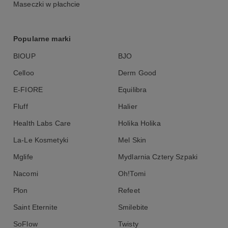
Maseczki w płachcie
Popularne marki
BIOUP
BJO
Celloo
Derm Good
E-FIORE
Equilibra
Fluff
Halier
Health Labs Care
Holika Holika
La-Le Kosmetyki
Mel Skin
Mglife
Mydlarnia Cztery Szpaki
Nacomi
Oh!Tomi
Plon
Refeet
Saint Eternite
Smilebite
SoFlow
Twisty