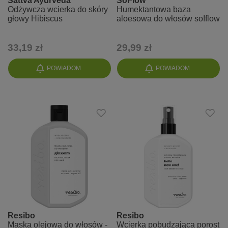
Sattva Ayurveda
SoFlow
Odżywcza wcierka do skóry
Humektantowa baza
głowy Hibiscus
aloesowa do włosów so!flow
33,19 zł
29,99 zł
POWIADOM
POWIADOM
Resibo
Resibo
Maska olejowa do włosów -
Wcierka pobudzająca porost