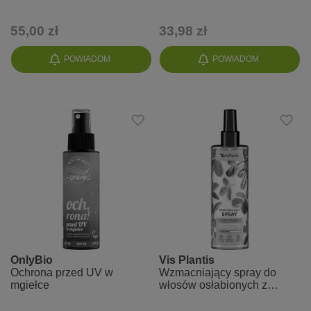
Shyne Hair
z 3% BAICAPIL
55,00 zł
33,98 zł
POWIADOM
POWIADOM
OnlyBio
Vis Plantis
Ochrona przed UV w
Wzmacniający spray do
mgiełce
włosów osłabionych z
tendencją do wypadania z
kozieradką