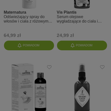
Maternatura
Vis Plantis
Odświeżający spray do
Serum olejowe
włosów i ciała z różowym
wygładzające do ciała i
grejpfrutem idealny w trakcie
włosów
i po opalaniu
64,99 zł
24,99 zł
POWIADOM
POWIADOM