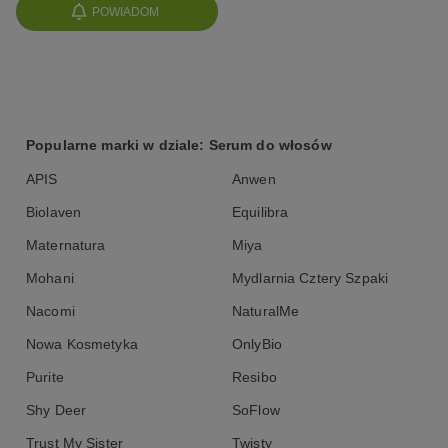
POWIADOM
Popularne marki w dziale: Serum do włosów
APIS
Anwen
Biolaven
Equilibra
Maternatura
Miya
Mohani
Mydlarnia Cztery Szpaki
Nacomi
NaturalMe
Nowa Kosmetyka
OnlyBio
Purite
Resibo
Shy Deer
SoFlow
Trust My Sister
Twisty