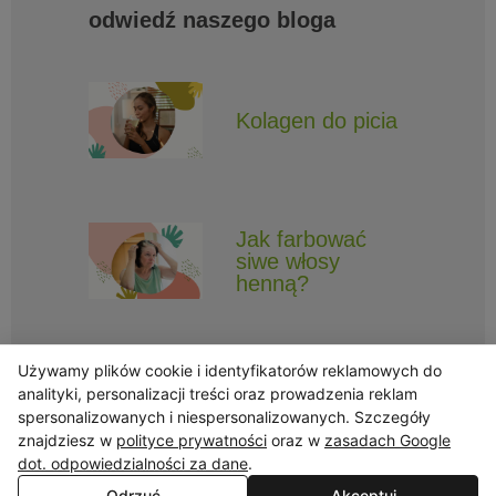
odwiedź naszego bloga
Kolagen do picia
Jak farbować
siwe włosy
henną?
Używamy plików cookie i identyfikatorów reklamowych do
analityki, personalizacji treści oraz prowadzenia reklam
spersonalizowanych i niespersonalizowanych. Szczegóły
znajdziesz w
polityce prywatności
oraz w
zasadach Google
Obserwuj Triny, by nie ominęły Cię najlepsze promocje i informacje
o nowościach.
dot. odpowiedzialności za dane
.
Odrzuć
Akceptuj