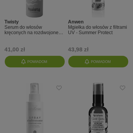
Twisty
Anwen
Serum do włosów
Mgiełka do włosów z filtrami
kręconych na rozdwojone
UV - Summer Protect
końcówki, przeciwko
puszeniu Twisty
41,00 zł
43,98 zł
POWIADOM
POWIADOM