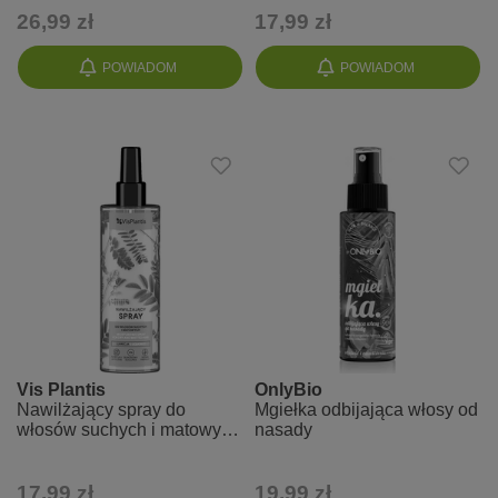
26,99 zł
17,99 zł
POWIADOM
POWIADOM
Vis Plantis
OnlyBio
Nawilżający spray do
Mgiełka odbijająca włosy od
włosów suchych i matowych
nasady
z lukrecją
17,99 zł
19,99 zł