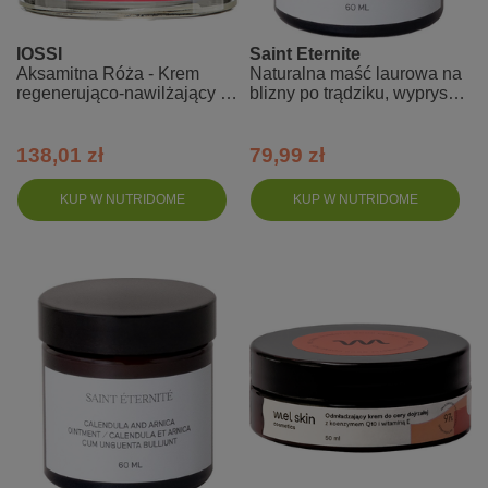
IOSSI
Saint Eternite
Aksamitna Róża - Krem
Naturalna maść laurowa na
regenerująco-nawilżający -
blizny po trądziku, wypryski i
50 ml
oparzenia
138,01 zł
79,99 zł
KUP W NUTRIDOME
KUP W NUTRIDOME