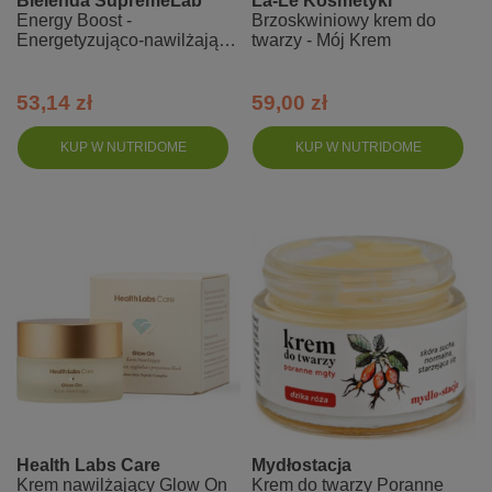
Bielenda SupremeLab
La-Le Kosmetyki
Energy Boost -
Brzoskwiniowy krem do
Energetyzująco-nawilżający
twarzy - Mój Krem
krem ze stabilną witaminą C
53,14 zł
59,00 zł
KUP W NUTRIDOME
KUP W NUTRIDOME
Health Labs Care
Mydłostacja
Krem nawilżający Glow On
Krem do twarzy Poranne