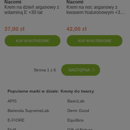
Nacomi
Nacomi
Krem na dzień arganowy z
Krem na noc arganowy z
witaminą E +30 lat
kwasem hialuronowym +30
lat
37,00 zł
42,00 zł
KUP W NUTRIDOME
KUP W NUTRIDOME
NASTĘPNA
Strona 1 z 6
Popularne marki w dziale: Kremy do twarzy
APIS
BasicLab
Bielenda SupremeLab
Derm Good
E-FIORE
Equilibra
Fluff
Gift of Nature