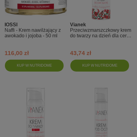
IOSSI
Vianek
Naffi - Krem nawilżający z
Przeciwzmarszczkowy krem
awokado i jojoba - 50 ml
do twarzy na dzień dla cery
suchej
116,00 zł
43,74 zł
KUP W NUTRIDOME
KUP W NUTRIDOME