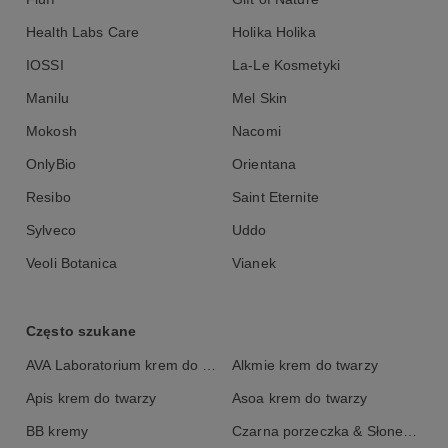
Health Labs Care
Holika Holika
IOSSI
La-Le Kosmetyki
Manilu
Mel Skin
Mokosh
Nacomi
OnlyBio
Orientana
Resibo
Saint Eternite
Sylveco
Uddo
Veoli Botanica
Vianek
Często szukane
AVA Laboratorium krem do twarzy
Alkmie krem do twarzy
Apis krem do twarzy
Asoa krem do twarzy
BB kremy
Czarna porzeczka & Słonecznik krem do twarzy