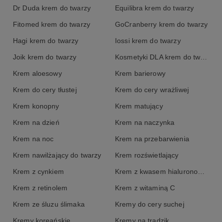
Dr Duda krem do twarzy
Equilibra krem do twarzy
Fitomed krem do twarzy
GoCranberry krem do twarzy
Hagi krem do twarzy
Iossi krem do twarzy
Joik krem do twarzy
Kosmetyki DLA krem do twarzy
Krem aloesowy
Krem barierowy
Krem do cery tłustej
Krem do cery wrażliwej
Krem konopny
Krem matujący
Krem na dzień
Krem na naczynka
Krem na noc
Krem na przebarwienia
Krem nawilżający do twarzy
Krem rozświetlający
Krem z cynkiem
Krem z kwasem hialuronowym
Krem z retinolem
Krem z witaminą C
Krem ze śluzu ślimaka
Kremy do cery suchej
Kremy koreańskie
Kremy na trądzik