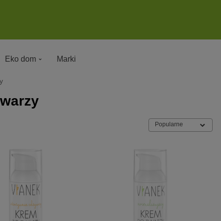
Eko dom
Marki
y
twarzy
Popularne