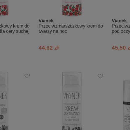
Vianek
Vianek
zkowy krem do
Przeciwzmarszczkowy krem do
Przeciw
dla cery suchej
twarzy na noc
pod ocz
44,62 zł
45,50 z