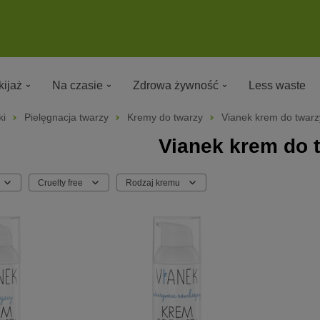
ijaż
Na czasie
Zdrowa żywność
Less waste
ki
Pielęgnacja twarzy
Kremy do twarzy
Vianek krem do twarz
Vianek krem do 
Cruelty free
Rodzaj kremu