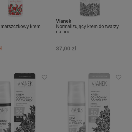
Vianek
zmarszczkowy krem
Normalizujący krem do twarzy
y
na noc
ł
37,00 zł