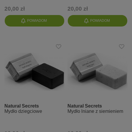
20,00 zł
20,00 zł
POWIADOM
POWIADOM
Natural Secrets
Natural Secrets
Mydło dziegciowe
Mydło lniane z siemieniem