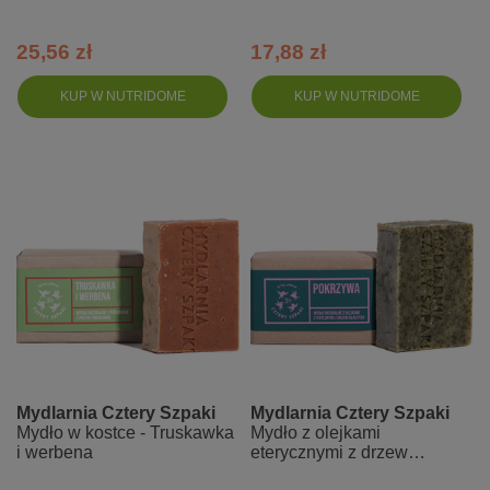
25,56 zł
17,88 zł
KUP W NUTRIDOME
KUP W NUTRIDOME
Mydlarnia Cztery Szpaki
Mydlarnia Cztery Szpaki
Mydło w kostce - Truskawka
Mydło z olejkami
i werbena
eterycznymi z drzew
iglastych - Pokrzywa