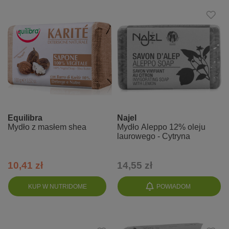
Equilibra
Najel
Mydło z masłem shea
Mydło Aleppo 12% oleju
laurowego - Cytryna
10,41 zł
14,55 zł
KUP W NUTRIDOME
POWIADOM