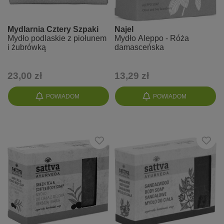
Mydlarnia Cztery Szpaki
Najel
Mydło podlaskie z piołunem
Mydło Aleppo - Róża
i żubrówką
damasceńska
23,00 zł
13,29 zł
POWIADOM
POWIADOM