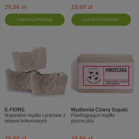
25,56 zł
23,00 zł
KUP W NUTRIDOME
KUP W NUTRIDOME
E-FIORE
Mydlarnia Cztery Szpaki
Naturalne mydło cynkowe z
Peelingujące mydło
olejem kokosowym
porzeczka
28,55 zł
25,56 zł