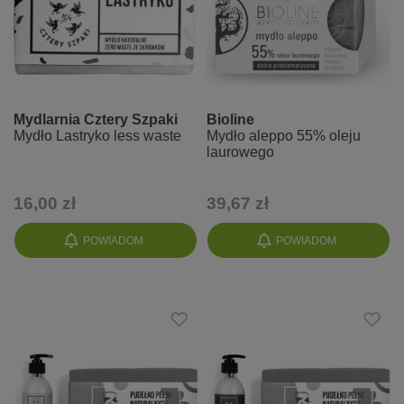
Mydlarnia Cztery Szpaki
Bioline
Mydło Lastryko less waste
Mydło aleppo 55% oleju
laurowego
16,00 zł
39,67 zł
POWIADOM
POWIADOM