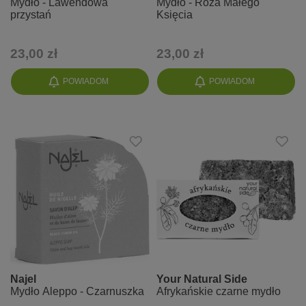
Mydło - Lawendowa
Mydło - Róża Małego
przystań
Księcia
23,00 zł
23,00 zł
POWIADOM
POWIADOM
Najel
Your Natural Side
Mydło Aleppo - Czarnuszka
Afrykańskie czarne mydło