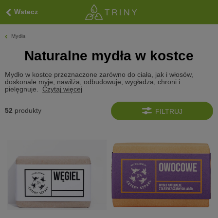
Wstecz
Mydła
Naturalne mydła w kostce
Mydło w kostce przeznaczone zarówno do ciała, jak i włosów,
doskonale myje, nawilża, odbudowuje, wygładza, chroni i
pielęgnuje.
Czytaj więcej
52
produkty
FILTRUJ