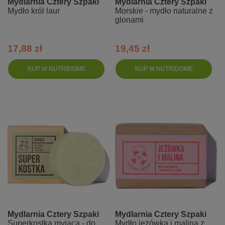
Mydlarnia Cztery Szpaki
Mydlarnia Cztery Szpaki
Mydło król laur
Morskie - mydło naturalne z
glonami
17,88 zł
19,45 zł
KUP W NUTRIDOME
KUP W NUTRIDOME
Mydlarnia Cztery Szpaki
Mydlarnia Cztery Szpaki
Superkostka myjąca - do
Mydło jeżówka i malina z