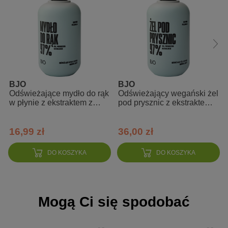
odpowiednie dla wegan
naturalny, delikatny, lekko trawiasty zapach, który wprowadzi
w stan relaksu po ciężkim dniu. Aromatycznie wtórują w nim
olejki eteryczne: zielona cytryna, tymianek oraz geranium
bylica piołun, nazywana również "zielonym wróżem" ma swoje
miejsce w symbolice i mitologii jako ta chroniąca przed złymi
duchami i przyciągająca dobrą energię.
BJO
BJO
Odświeżające mydło do rąk
Odświeżający wegański żel
w płynie z ekstraktem z
pod prysznic z ekstraktem z
Skład INCI
ogórka o zapachu morskiej
ogórka o zapachu morskiej
bryzy
bryzy
Sodium Cocoate, Sodium Sweet Almondate, Sodium Shea
16,99 zł
36,00 zł
Butterate, Sodium Castorate, Citrus Limon Peel Oil, Hordeum
Vulgare Powder, Hierochloe Odorata Leaf Extract, Artemisia
DO KOSZYKA
DO KOSZYKA
Absinthium Leaf Extract, Sodium Hempate, Sodium Olivate,
Sodium Sunflowerate, Montmorillonite, Thymus Vulgaris Oil,
Pelargonium Graveolens Flower Oil, Hierochloe Odorata Leaf,
Linalool*, Citronellol*, Geraniol*, Citral*.
*składowe naturalnych olejków eterycznych
Mogą Ci się spodobać