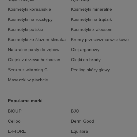
Kosmetyki koreańskie
Kosmetyki mineralne
Kosmetyki na rozstępy
Kosmetyki na trądzik
Kosmetyki polskie
Kosmetyki z aloesem
Kosmetyki ze śluzem ślimaka
Kremy przeciwzmarszczkowe
Naturalne pasty do zębów
Olej arganowy
Olejek z drzewa herbacianego
Olejki do brody
Serum z witaminą C
Peeling skóry głowy
Maseczki w płachcie
Popularne marki
BIOUP
BJO
Celloo
Derm Good
E-FIORE
Equilibra