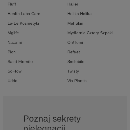
Fluff
Halier
Health Labs Care
Holika Holika
La-Le Kosmetyki
Mel Skin
Mglife
Mydlarnia Cztery Szpaki
Nacomi
Oh!Tomi
Plon
Refeet
Saint Eternite
Smilebite
SoFlow
Twisty
Uddo
Vis Plantis
Poznaj sekrety
pielęgnacji