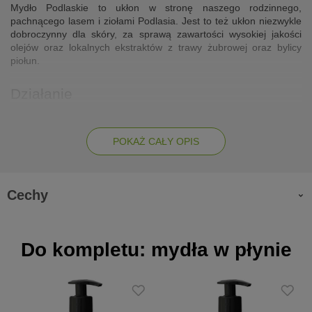
Mydło Podlaskie to ukłon w stronę naszego rodzinnego,
pachnącego lasem i ziołami Podlasia. Jest to też ukłon niezwykle
dobroczynny dla skóry, za sprawą zawartości wysokiej jakości
olejów oraz lokalnych ekstraktów z trawy żubrowej oraz bylicy
piołun.
Działanie
skutecznie oczyszcza skórę, a jednocześnie dostarcza jej
konkretnego odżywienia
POKAŻ CAŁY OPIS
dodatek oleju konopnego wygładza, napręża i uelastycznia
skórę, sprawia że ciało wygląda młodziej i bardziej promiennie
zawiera ekstrakty olejowe z bylicy piołun oraz trawy żubrowej.
Cechy
Ich mistyczne właściwości i tajemniczy status były obecne w
różnych kulturach i tradycjach przez wieki.
Zalety
Do kompletu: mydła w płynie
wytwarzane ręcznie metodą na zimno
wydajna kostka o bardzo dobrym poziomie zmydlenia
rzemieślniczy produkt o prostym, ale jakościowym składzie