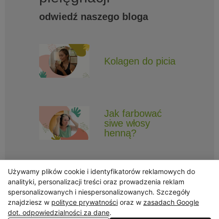
odwiedź naszego bloga
Kolagen do picia
Jak farbować
siwe włosy
henną?
Używamy plików cookie i identyfikatorów reklamowych do
analityki, personalizacji treści oraz prowadzenia reklam
spersonalizowanych i niespersonalizowanych. Szczegóły
znajdziesz w
polityce prywatności
oraz w
zasadach Google
Obserwuj Triny, by nie ominęły Cię najlepsze promocje i informacje
o nowościach.
dot. odpowiedzialności za dane
.