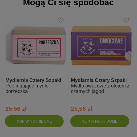
Mogą Ci się spodobać
Sodium Shea Butterate, Sodium Cocoate, Sodium Olivate,
Sodium Castorate, Sodium Tamanuate, Laminaria Digitata
Powder, Chlorella Pyrenoidosa Powder, Spirulina Platensis
Powder, Salvia Lavandulifolia Leaf Oil, Cymbopogon Martini Oil,
Pinus Sylvestris Leaf Oil, Citrus Limon Peel Oil, CI 77007,
Titanium Dioxide, Limonene*, Citral*, Geraniol*, Linalool*,
Citronellol*. *składowe naturalnych olejków eterycznych
Mydlarnia Cztery Szpaki
Mydlarnia Cztery Szpaki
Peelingujące mydło
Mydło owocowe z olejem z
porzeczka
czarnych jagód
25,56 zł
25,56 zł
KUP W NUTRIDOME
KUP W NUTRIDOME