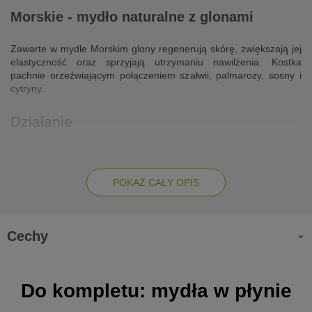
Morskie - mydło naturalne z glonami
Zawarte w mydle Morskim glony regenerują skórę, zwiększają jej
elastyczność oraz sprzyjają utrzymaniu nawilżenia. Kostka
pachnie orzeźwiającym połączeniem szałwii, palmarozy, sosny i
cytryny.
Działanie
doskonale oczyszcza, mocno pielęgnuje, do tego pięknie
wygląda i jeszcze piękniej pachnie
baza kostki składająca się z oleju kokosowego, oleju
POKAŻ CAŁY OPIS
rycynowego, oliwy z oliwek oraz masła shea została
wzbogacona o trochę mniej popularny, ale niezwykle
wszechstronny składnik, jakim jest olej tamanu. Olej o
wyraźnie orzechowym i ziemistym aromacie (dla niektórych
Cechy
podobno pachnie rosołem). Pozyskiwany z nasion drzewa
tamanu może pochwalić się całą litanią korzyści dla skóry,
dlatego przemycenie go w mydle Morskim z pewnością
Do kompletu: mydła w płynie
zostanie przez nią docenione.
kostka została wzbogacona w odżywcze i regenerujące glony: