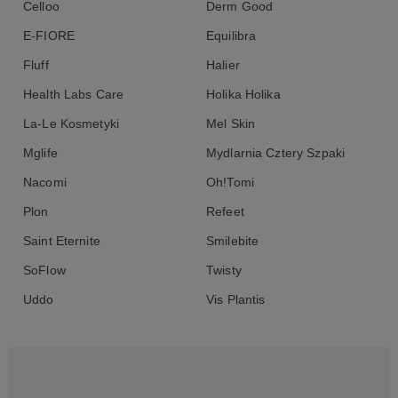
Celloo
Derm Good
E-FIORE
Equilibra
Fluff
Halier
Health Labs Care
Holika Holika
La-Le Kosmetyki
Mel Skin
Mglife
Mydlarnia Cztery Szpaki
Nacomi
Oh!Tomi
Plon
Refeet
Saint Eternite
Smilebite
SoFlow
Twisty
Uddo
Vis Plantis