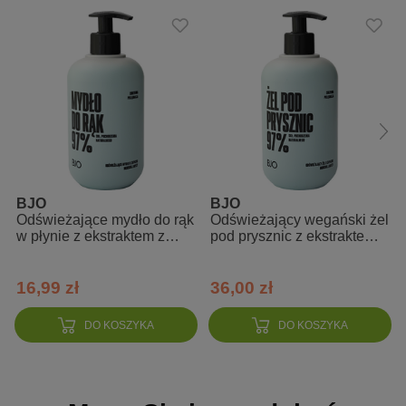
laminarię, spirulinę, i chlorellę. Te biorą na siebie ukojenie
skóry, zwiększenie jej elastyczności oraz sprężystości
laminaria świetnie radzi sobie z wiązaniem wody, a do tego
jest silnym antyoksydantem, dlatego wszelkie zwiotczenia czy
rozstępy są wobec niej bezbronne.
Zalety:
kostka pachnie połączeniem szałwii, palmarozy, sosny i
Cytryny. Czyli: czysto, świeżo, energetyzująco. Morsko :)
BJO
BJO
kosmetyk wegański
Odświeżające mydło do rąk
Odświeżający wegański żel
odpowiednie dla wszystkich rodzajów skóry
w płynie z ekstraktem z
pod prysznic z ekstraktem z
ogórka o zapachu morskiej
ogórka o zapachu morskiej
polecane do skóry trądzikowej i problematycznej
bryzy
bryzy
16,99 zł
36,00 zł
dobrze się pieni
papierowe opakowanie - less waste
DO KOSZYKA
DO KOSZYKA
robione ręcznie
Skład INCI: