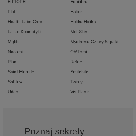
E-FIORE
Equilibra
Fluff
Halier
Health Labs Care
Holika Holika
La-Le Kosmetyki
Mel Skin
Mglife
Mydlarnia Cztery Szpaki
Nacomi
Oh!Tomi
Plon
Refeet
Saint Eternite
Smilebite
SoFlow
Twisty
Uddo
Vis Plantis
Poznaj sekrety