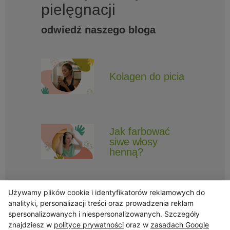
pielęgnacji
odwiedź naszego bloga
Kolagen do picia
Jak farbować
siwe włosy
henną?
Używamy plików cookie i identyfikatorów reklamowych do
analityki, personalizacji treści oraz prowadzenia reklam
spersonalizowanych i niespersonalizowanych. Szczegóły
znajdziesz w
polityce prywatności
oraz w
zasadach Google
Obserwuj Triny, by nie ominęły Cię najlepsze promocje i informacje