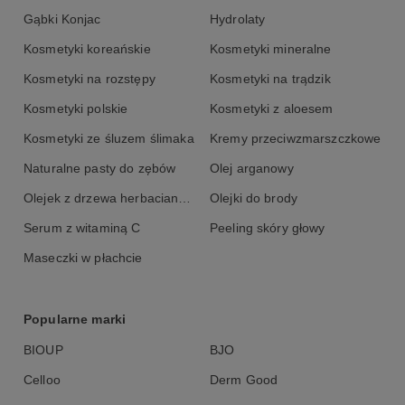
Gąbki Konjac
Hydrolaty
Kosmetyki koreańskie
Kosmetyki mineralne
Kosmetyki na rozstępy
Kosmetyki na trądzik
Kosmetyki polskie
Kosmetyki z aloesem
Kosmetyki ze śluzem ślimaka
Kremy przeciwzmarszczkowe
Naturalne pasty do zębów
Olej arganowy
Olejek z drzewa herbacianego
Olejki do brody
Serum z witaminą C
Peeling skóry głowy
Maseczki w płachcie
Popularne marki
BIOUP
BJO
Celloo
Derm Good