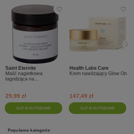
Cocoaprylate/Caprate, Propanediol, Glyceryl Stearate, Squalane,
Stearic Acid, Glyceryl Stearate Citrate,Tocopheryl Acetate, Prunus
Amygdalus Dulcis Oil, Sodium Lauroyl Glutamate, BenzylAlcohol,
Rosa Canina Fruit Extract, Urea, Rosa Canina Seed Oil,
Panthenol, Parfum,Butyrospermum Parkii Butter, Acacia Senegal
Gum, Xanthan Gum, Lactic Acid, Dehydroacetic Acid, Sodium
Phytate, Pantolactone, Citric Acid, Rosmarinus Officinalis Leaf
Extract
Saint Eternite
Health Labs Care
Maść nagietkowa
Krem nawilżający Glow On
łagodząca na
zaczerwienienia na twarzy
29,99 zł
147,49 zł
KUP W NUTRIDOME
KUP W NUTRIDOME
Popularne kategorie