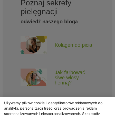
Poznaj sekrety
pielęgnacji
odwiedź naszego bloga
Kolagen do picia
Jak farbować
siwe włosy
henną?
Używamy plików cookie i identyfikatorów reklamowych do
analityki, personalizacji treści oraz prowadzenia reklam
spersonalizowanych i niespersonalizowanych. Szczegóły