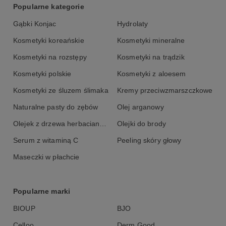
Popularne kategorie
Gąbki Konjac
Hydrolaty
Kosmetyki koreańskie
Kosmetyki mineralne
Kosmetyki na rozstępy
Kosmetyki na trądzik
Kosmetyki polskie
Kosmetyki z aloesem
Kosmetyki ze śluzem ślimaka
Kremy przeciwzmarszczkowe
Naturalne pasty do zębów
Olej arganowy
Olejek z drzewa herbacianego
Olejki do brody
Serum z witaminą C
Peeling skóry głowy
Maseczki w płachcie
Popularne marki
BIOUP
BJO
Celloo
Derm Good