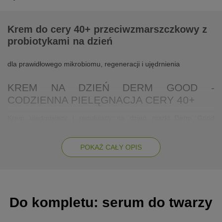
Krem do cery 40+ przeciwzmarszczkowy z
probiotykami na dzień
dla prawidłowego mikrobiomu, regeneracji i ujędrnienia
KREM NA DZIEŃ DERM GOOD -
CODZIENNA PIELĘGNACJA CERY 40+
Krem ujędrniający i regulujący na dzień marki Derm Good
pozwala każdego dnia troszczyć się o wymagającą wsparcia cerę
osób w wieku ponad 40 lat. Unikalne składniki skutecznie
poprawiają wygląd skóry. Pomagają przywrócić prawidłową
POKAŻ CAŁY OPIS
mikroflorę, odzyskać równowagę i wesprzeć funkcje obronne
skóry. W efekcie twarz wygląda zdrowo i promiennie.
Wykorzystany w formule niacynamid, stymuluje syntezę kolagenu
i działa antyoksydacyjnie, co jest szczególnie ważne w pielęgnacji
skóry 40+.
Do kompletu: serum do twarzy
Probiotyki sekretem skuteczności