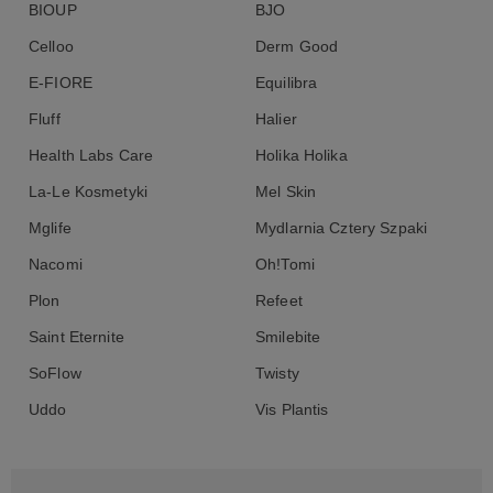
BIOUP
BJO
Celloo
Derm Good
E-FIORE
Equilibra
Fluff
Halier
Health Labs Care
Holika Holika
La-Le Kosmetyki
Mel Skin
Mglife
Mydlarnia Cztery Szpaki
Nacomi
Oh!Tomi
Plon
Refeet
Saint Eternite
Smilebite
SoFlow
Twisty
Uddo
Vis Plantis