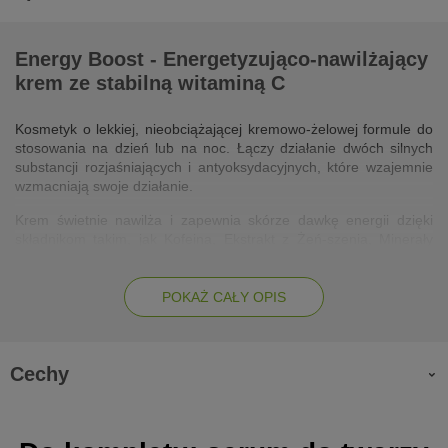
Energy Boost - Energetyzująco-nawilżający
krem ze stabilną witaminą C
Kosmetyk o lekkiej, nieobciążającej kremowo-żelowej formule do
stosowania na dzień lub na noc. Łączy działanie dwóch silnych
substancji rozjaśniających i antyoksydacyjnych, które wzajemnie
wzmacniają swoje działanie.
Krem świetnie nawilża i zapewnia skórze dawkę energii dzięki
składnikom takim, jak Kofeina, Ekstrakt z Żeń-szenia, Minerały
Morskie, Karnityna i Koenzym Q10.
POKAŻ CAŁY OPIS
Działanie:
ultrastabilna witamina C - silny antyoksydant, redukuje
przebarwienia, rozjaśnia skórę, wyrównuje koloryt, stymuluje
Cechy
syntezę kolagenu, przeciwdziała fotostarzeniu,
kwas ferulowy - nie powoduje złuszczania, podrażnień.
Spowalnia procesy starzenia się skóry,. rozjaśnia
przebarwienia, zapobiega powstawaniu nowych,