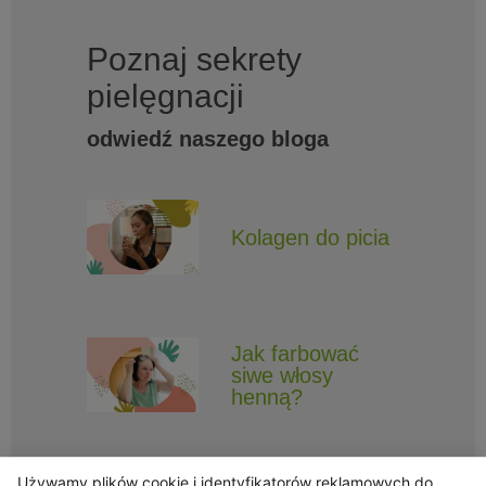
Poznaj sekrety
pielęgnacji
odwiedź naszego bloga
Kolagen do picia
Jak farbować
siwe włosy
henną?
Używamy plików cookie i identyfikatorów reklamowych do