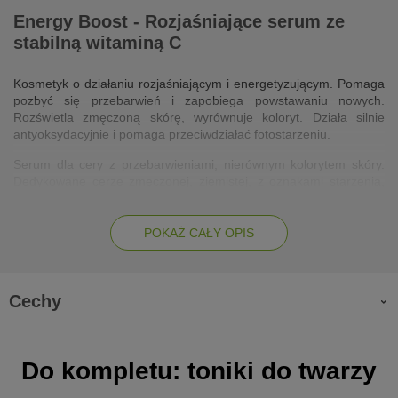
Energy Boost - Rozjaśniające serum ze
stabilną witaminą C
Kosmetyk o działaniu rozjaśniającym i energetyzującym. Pomaga
pozbyć się przebarwień i zapobiega powstawaniu nowych.
Rozświetla zmęczoną skórę, wyrównuje koloryt. Działa silnie
antyoksydacyjnie i pomaga przeciwdziałać fotostarzeniu.
Serum dla cery z przebarwieniami, nierównym kolorytem skóry.
Dedykowane cerze zmęczonej, ziemistej, z oznakami starzenia,
narażonej na stres oksydacyjny, wymagającej rewitalizacji.
POKAŻ CAŁY OPIS
Działanie:
silnie antyoksydacyjne,
Cechy
redukuje przebarwienia,
rozjaśnia skórę i przebarwienia, zapobiega powstawaniu
nowych,
Do kompletu: toniki do twarzy
wyrównuje koloryt,
stymuluje syntezę kolagenu,