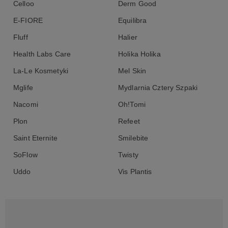
Celloo
Derm Good
E-FIORE
Equilibra
Fluff
Halier
Health Labs Care
Holika Holika
La-Le Kosmetyki
Mel Skin
Mglife
Mydlarnia Cztery Szpaki
Nacomi
Oh!Tomi
Plon
Refeet
Saint Eternite
Smilebite
SoFlow
Twisty
Uddo
Vis Plantis