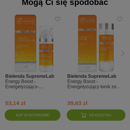
Mogą Ci się spodobać
Hydroxyethylcellulose, Polysorbate 20, Disodium Edta,
Phenoxyethanol, Ethylhexylglycerin, Benzyl Alcohol, Parfum,
Limonene, Linalool, Citral.
Bielenda SupremeLab
Bielenda SupremeLab
Energy Boost -
Energy Boost -
Energetyzująco-
Energetyzujący tonik ze
nawilżający krem ze
stabilną witaminą C
stabilną witaminą C
53,14 zł
39,63 zł
KUP W NUTRIDOME
DO KOSZYKA