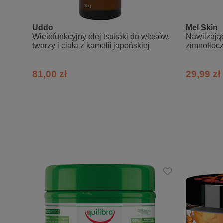
Skład INCI
Uddo
Mel Skin
Aqua, Cetearyl Alcohol, Orbignya Ole
Wielofunkcyjny olej tsubaki do włosów,
Nawilżając
Italica Seed Oil, Inulin, Hydrolyzed V
twarzy i ciała z kamelii japońskiej
zimnotłoc
Acid, Sodium Benzoate, Potassium Sorba
81,00 zł
29,99 zł