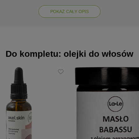
ą oleju kokosowego, a także naturalny olej babassu oraz z nasion brok
y sposób
POKAŻ CAŁY OPIS
żyste i mięsiste
ć włosom równowagę PEH
Do kompletu: olejki do włosów
ocu kiwano, przypominający połączenie kiwi z zielonym bananem
ez względu na porowatość czy typ skrętu
miaru wody włosy. Odczekaj 3-5 minut i dokładnie spłucz letnią wodą.