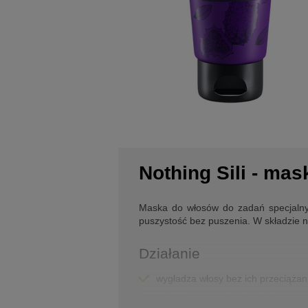
Nothing Sili - ma
Maska do włosów do zadań specjalnyc
puszystość bez puszenia. W składzie n
Działanie
wygładza włosy bez ich przeciążan
likwiduje puszenie się włosów