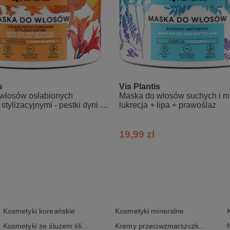
s
Vis Plantis
włosów osłabionych
Maska do włosów suchych i m
stylizacyjnymi - pestki dyni +
lukrecja + lipa + prawoślaz
+ owies
19,99 zł
Kosmetyki koreańskie
Kosmetyki mineralne
Kosmetyki ze śluzem ślimaka
Kremy przeciwzmarszczkowe