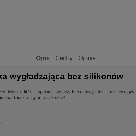
Opis
Cechy
Opinie
ska wygładzająca bez silikonów
h. Maska, która zapewnia typowy, bankietowy efekt - olśniewający b
ie znajdziesz ani grama silikonów!
ia