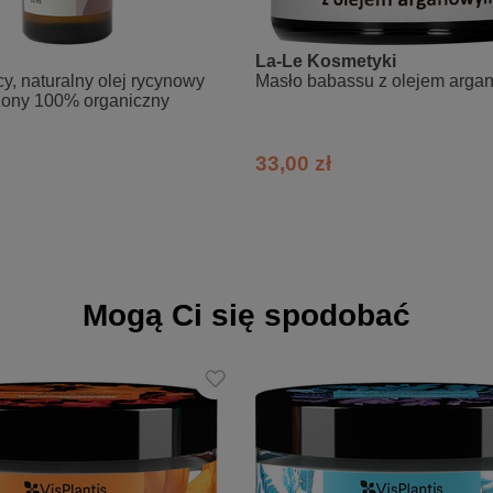
La-Le Kosmetyki
ifera Seed Oil, Shea Butter Ethyl Esters, Coco-Caprylate, Behentrim
y, naturalny olej rycynowy
Masło babassu z olejem arg
egetable Protein, Starch Hydroxypropyltrimonium Chloride, Cetrimonium
zony 100% organiczny
te, Benzoic Acid, Citric Acid, Phenoxyethanol, Ethylhexylglycerin, Pa
33,00 zł
Mogą Ci się spodobać