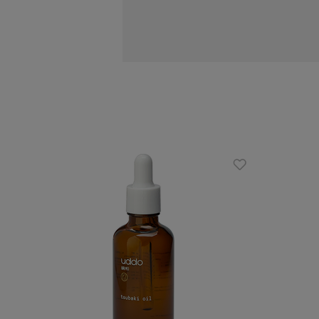
zawiera estry masła shea i pochodn
działają jak silikony ale w naturaln
sprawia, że włosy po użyciu są sprę
formuła dobrana tak, by zapewni
Zalety
wygodne opakowanie
produkt bez silikonów
wegańska formuła
krótki czas na efektywne działanie
nietypowy zapach egzotycznego ow
odpowiednia do każdych włosów, b
Sposób użycia
wczesz maskę w umyte, odsączone z nad
zwykle.