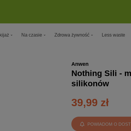
ijaż
Na czasie
Zdrowa żywność
Less waste
Anwen
Nothing Sili -
silikonów
39,99 zł
POWIADOM O DOST