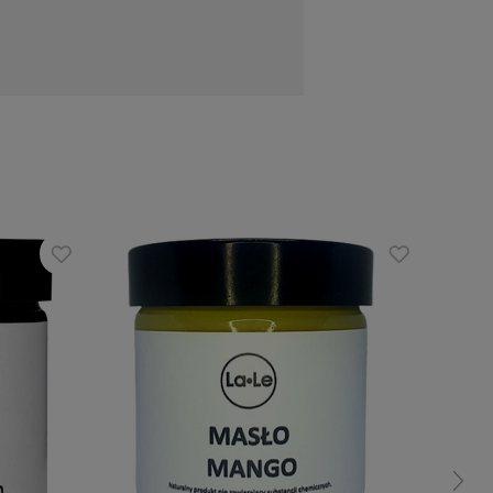
uła - są to roślinne alternatywy, które
 Następnie wysusz i stylizuj włosy jak