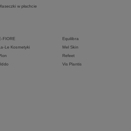
Maseczki w płachcie
E-FIORE
Equilibra
La-Le Kosmetyki
Mel Skin
Plon
Refeet
Uddo
Vis Plantis