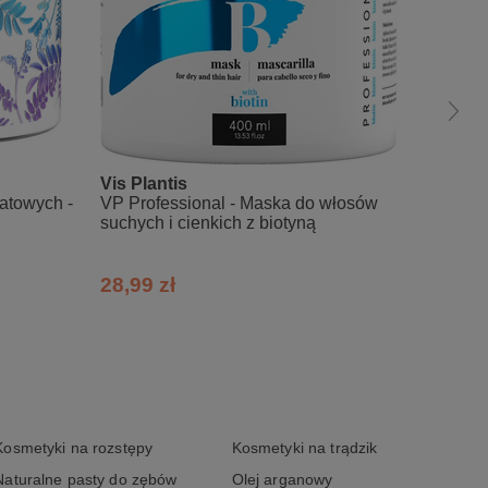
Vis Plantis
Vis Pl
atowych -
VP Professional - Maska do włosów
VP Pro
suchych i cienkich z biotyną
zniszc
ceram
28,99 zł
28,99
Kosmetyki na rozstępy
Kosmetyki na trądzik
Naturalne pasty do zębów
Olej arganowy