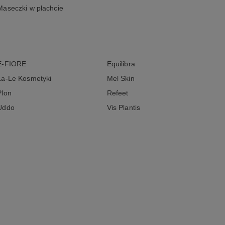
Maseczki w płachcie
E-FIORE
Equilibra
La-Le Kosmetyki
Mel Skin
Plon
Refeet
Uddo
Vis Plantis