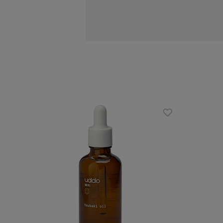
Działanie maski:
głęboka regeneracja struktury wło
odbudowa i nabłyszczenie
intensywne nawilżenie i wzmocnien
ochrona przed szkodliwymi czynni
Zalety:
zaawansowana formuła: połączenie 
hydrolizowane proteiny soi i psze
oleje z kiełków pszenicy, czarnusz
98% składników naturalnego poch
wąkrotka azjatycka dba o nawilżen
Sposób użycia:
Nanieś na umyte włosy, pozostaw na 2