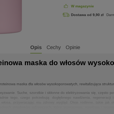
W magazynie
Dostawa od 9,90 zł
Darm
Opis
Cechy
Opinie
einowa maska do włosów wysoko
proteinowa maska dla włosów wysokoporowatych, rewitalizująca struktu
zwanie. Suche, szorstkie i skłonne do elektryzowania się, często pot
dnie tego, czego potrzebują: dogłębnego nawilżenia, regeneracji i 
włosa, przywracając mu zdrowy wygląd. Oleje roślinne, takie jak ol
będnych składników odżywczych, które wzmacniają, nawilżają i regen
ewnętrznymi.