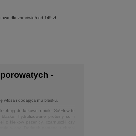
owa dla zamówień od 149 zł
porowatych -
rę włosa i dodająca mu blasku.
rzebują dodatkowej opieki. So!Flow to
blasku. Hydrolizowane proteiny soi i
ej z kiełków pszenicy, czarnuszki czy
erują włosy. Dodatek pantenolu chroni