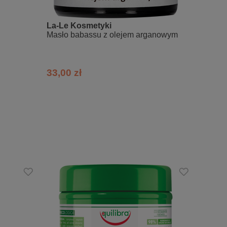
La-Le Kosmetyki
La-Le
Masło babassu z olejem arganowym
Masło
m Oil, Nigella Sativa Seed Oil, Linum
 Hydrolyzed Wheat Protein, Hydrolyzed
ysate, Panthenol, Glycerin, Tocopherol,
decane, Tridecane, Citric Acid, Parfum,
33,00 zł
19,80