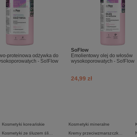
SoFlow
wo-proteinowa odżywka do
Emolientowy olej do włosów
sokoporowatych - So!Flow
wysokoporowatych - So!Flow
24,99 zł
Kosmetyki koreańskie
Kosmetyki mineralne
Kosmetyki ze śluzem ślimaka
Kremy przeciwzmarszczkowe