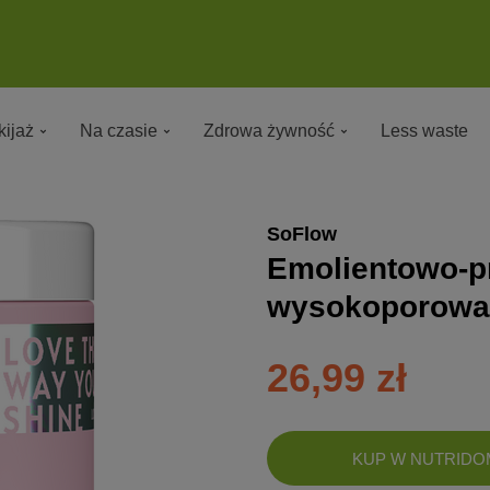
ijaż
Na czasie
Zdrowa żywność
Less waste
SoFlow
Emolientowo-p
wysokoporowat
26,99 zł
DODANO!
KUP W NUTRIDO