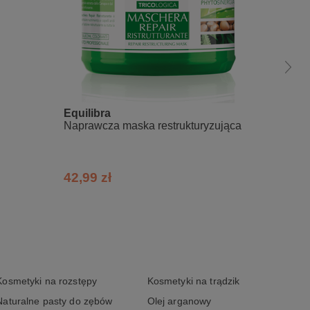
Equilibra
Vis Pl
Naprawcza maska restrukturyzująca
Maska 
zabiega
pszeni
42,99 zł
19,99
Kosmetyki na rozstępy
Kosmetyki na trądzik
Naturalne pasty do zębów
Olej arganowy