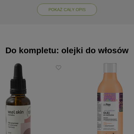
POKAŻ CAŁY OPIS
sa
ie
Do kompletu: olejki do włosów
kami zewnętrznymi
emolientów i protein dla optymalnej opieki
nicy przywracają włosom zdrowy wygląd
ki i siemienia lnianego dostarczają składników odżywczych
odzenia
ie, elastyczność oraz odżywienie cebulek włosów
0 minut. Spłucz wodą.