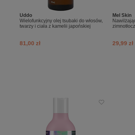
Skład INCI:
Uddo
Mel Skin
Wielofunkcyjny olej tsubaki do włosów,
Nawilżając
Aqua, Cetearyl Alcohol, Behenamidopr
twarzy i ciała z kamelii japońskiej
zimnotłoc
Usitatissimum Seed Oil, Helianthus A
Soy Protein, Hydrolyzed Jojoba Esters,
Beta-Sitosterol, Squalene, Glycine Soj
81,00 zł
29,99 zł
Isopropyl Alcohol, Potassium Sorbate