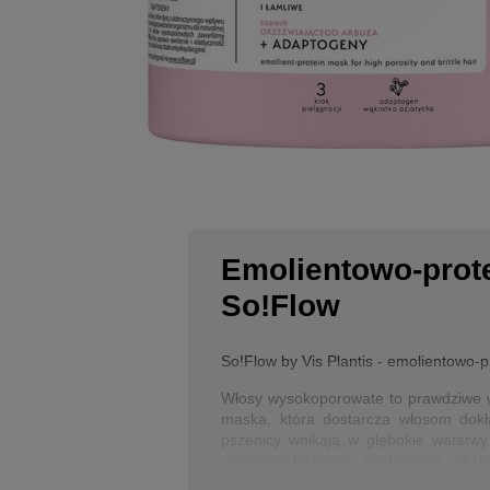
Emolientowo-prot
So!Flow
So!Flow by Vis Plantis - emolientowo-
Włosy wysokoporowate to prawdziwe wy
maska, która dostarcza włosom dokła
pszenicy wnikają w głębokie warstwy 
siemienia lnianego, dostarczają niez
włosy przed szkodliwymi czynnikami z