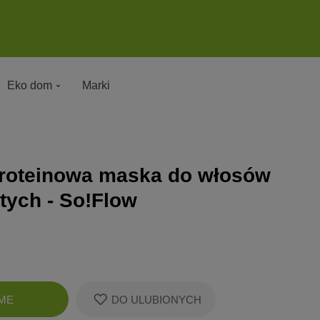
Eko dom
Marki
roteinowa maska do włosów
ych - So!Flow
Zobacz
ME
DO ULUBIONYCH
koszyk