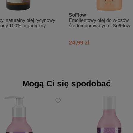
SoFlow
y, naturalny olej rycynowy
Emolientowy olej do włosów
opyl Dimethylamine, Centella Asiatica Extract, Triticum Vulgare Ger
zony 100% organiczny
średnioporowatych - So!Flow
nnuus Seed Oil, Hydroxypropyl Guar Hydroxypropyltrimonium Chloride,
 Betaine, Inulin, Maltooligosyl Glucoside, Hydrogenated Starch Hydrol
a Oil, Behentrimonium Chloride, Cetrimonium Chloride, Lactic Acid, Un
24,99 zł
, Sodium Benzoate, Phenoxyethanol, Hexyl Cinnamal
Mogą Ci się spodobać