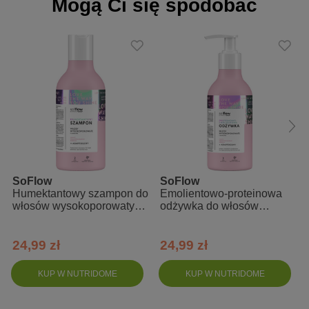
Mogą Ci się spodobać
Officinalis Root Extract, Nigella Sativa Seed Oil, Linum
Usitatissimum Seed Oil, Cucurbita Pepo Seed Oil, Tocopherol,
Beta-Sitosterol, Squalene, Glycine Soja Oil, Glycerin, Aqua, Citric
Acid, Parfum, Sodium Benzoate, Potassium Sorbate, Hexyl
Cinnamal
SoFlow
SoFlow
Humektantowy szampon do
Emolientowo-proteinowa
włosów wysokoporowatych
odżywka do włosów
- So!Flow
wysokoporowatych -
So!Flow
24,99 zł
24,99 zł
KUP W NUTRIDOME
KUP W NUTRIDOME