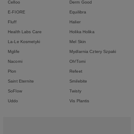
Celloo
Derm Good
E-FIORE
Equilibra
Fluff
Halier
Health Labs Care
Holika Holika
La-Le Kosmetyki
Mel Skin
Mglife
Mydlarnia Cztery Szpaki
Nacomi
Oh!Tomi
Plon
Refeet
Saint Eternite
Smilebite
SoFlow
Twisty
Uddo
Vis Plantis