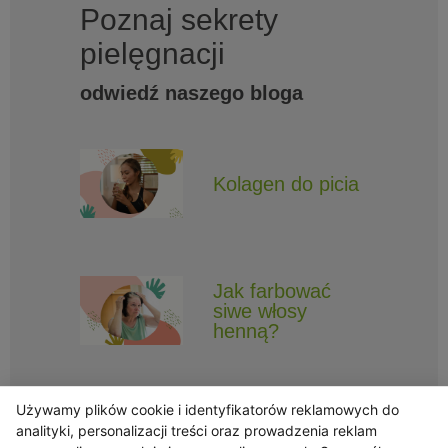
Poznaj sekrety
pielęgnacji
odwiedź naszego bloga
Kolagen do picia
Jak farbować
siwe włosy
henną?
Używamy plików cookie i identyfikatorów reklamowych do
analityki, personalizacji treści oraz prowadzenia reklam