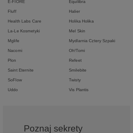
E-FIORE
Equilibra
Fluff
Halier
Health Labs Care
Holika Holika
La-Le Kosmetyki
Mel Skin
Mglife
Mydlarnia Cztery Szpaki
Nacomi
Oh!Tomi
Plon
Refeet
Saint Eternite
Smilebite
SoFlow
Twisty
Uddo
Vis Plantis
Poznaj sekrety