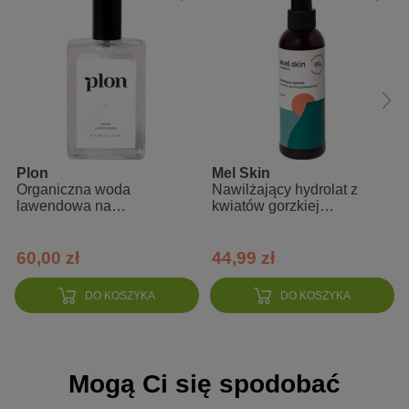
redukuje zmarszczki
regeneruje skórę i włosy
odpowiada za prawidłową gospodarkę hydrolipidową skóry
Zalety
100% naturalny
nierafinowany
Plon
Mel Skin
Organiczna woda
Nawilżający hydrolat z
tłoczony na zimno
lawendowa na
kwiatów gorzkiej
bogactwo NKKT i witamin
podrażnienia
pomarańczy do twarzy,
włosów i ciała
opakowanie z pompką
60,00 zł
44,99 zł
Sposób użycia
DO KOSZYKA
DO KOSZYKA
Do stosowowania bezpośrednio na skórę, do masażu, jako
odżywka do paznokci czy dodatek do kremów i balsamów.
Mogą Ci się spodobać
Skład INCI