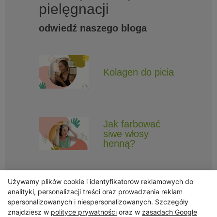
pielęgnacji
odwiedź naszego bloga
Kolagen do picia
Jak farbować
siwe włosy
henną?
Używamy plików cookie i identyfikatorów reklamowych do
analityki, personalizacji treści oraz prowadzenia reklam
spersonalizowanych i niespersonalizowanych. Szczegóły
znajdziesz w
polityce prywatności
oraz w
zasadach Google
Obserwuj Triny, by nie ominęły Cię najlepsze promocje i informacje