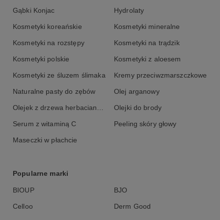
Gąbki Konjac
Hydrolaty
Kosmetyki koreańskie
Kosmetyki mineralne
Kosmetyki na rozstępy
Kosmetyki na trądzik
Kosmetyki polskie
Kosmetyki z aloesem
Kosmetyki ze śluzem ślimaka
Kremy przeciwzmarszczkowe
Naturalne pasty do zębów
Olej arganowy
Olejek z drzewa herbacianego
Olejki do brody
Serum z witaminą C
Peeling skóry głowy
Maseczki w płachcie
Popularne marki
BIOUP
BJO
Celloo
Derm Good